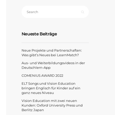
e
ekte
nerschaften:
Neueste Beiträge
s
es
Neue Projekte und Partnerschaften:
nMatch?
Was gibt’s Neues bei LearnMatch?
Aus- und Weiterbildungsvideos in der
Deutschlern-App
COMENIUS AWARD 2022
ELT Songs und Vision Education
bringen Englisch für Kinder auf ein
ganz neues Niveau
Vision Education mit zwei neuen
Kunden: Oxford University Press und
Berlitz Japan