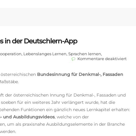
s in der Deutschlern-App
ooperation
,
Lebenslanges Lernen
,
Sprachen lernen
,
für
Kommentare deaktiviert
Aus-
und
Weit
 österreichischen
Bundesinnung für Denkmal-, Fassaden
in
Maßstäbe.
der
Deut
App
aft der österreichischen Innung für Denkmal-, Fassaden und
soeben für ein weiteres Jahr verlängert wurde, hat die
henden Funktionen ein gänzlich neues Lernkapitel erhalten:
- und Ausbildungsvideos
, welche von der
den, um als praxisnahe Ausbildungselemente in der Branche
werden.