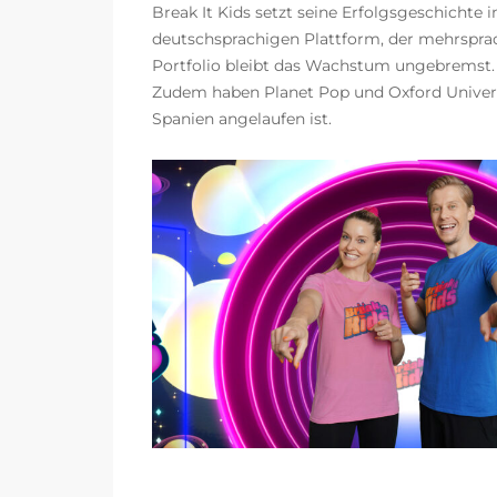
Break It Kids setzt seine Erfolgsgeschichte
deutschsprachigen Plattform, der mehrspr
Portfolio bleibt das Wachstum ungebremst.
Zudem haben Planet Pop und Oxford Universit
Spanien angelaufen ist.