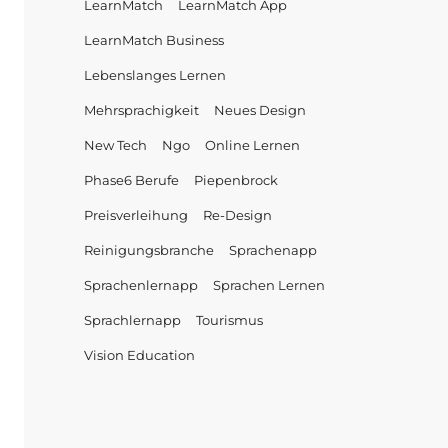
LearnMatch
LearnMatch App
LearnMatch Business
Lebenslanges Lernen
Mehrsprachigkeit
Neues Design
New Tech
Ngo
Online Lernen
Phase6 Berufe
Piepenbrock
Preisverleihung
Re-Design
Reinigungsbranche
Sprachenapp
Sprachenlernapp
Sprachen Lernen
Sprachlernapp
Tourismus
Vision Education