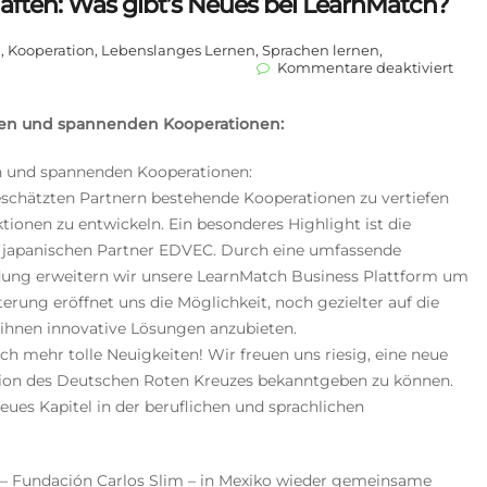
aften: Was gibt’s Neues bei LearnMatch?
l
,
Kooperation
,
Lebenslanges Lernen
,
Sprachen lernen
,
für
Kommentare deaktiviert
Neu
Proj
und
ngen und spannenden Kooperationen:
Part
Was
en und spannenden Kooperationen:
gibt’
Neu
geschätzten Partnern bestehende Kooperationen zu vertiefen
bei
ionen zu entwickeln. Ein besonderes Highlight ist die
Lear
japanischen Partner EDVEC. Durch eine umfassende
dung erweitern wir unsere LearnMatch Business Plattform um
erung eröffnet uns die Möglichkeit, noch gezielter auf die
ihnen innovative Lösungen anzubieten.
 mehr tolle Neuigkeiten! Wir freuen uns riesig, eine neue
ion des Deutschen Roten Kreuzes bekanntgeben zu können.
ues Kapitel in der beruflichen und sprachlichen
 – Fundación Carlos Slim – in Mexiko wieder gemeinsame