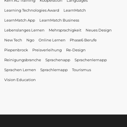
Kern AG Training
Kooperation
Languages
Learning Technologies Award
LearnMatch
LearnMatch App
LearnMatch Business
Lebenslanges Lernen
Mehrsprachigkeit
Neues Design
New Tech
Ngo
Online Lernen
Phase6 Berufe
Piepenbrock
Preisverleihung
Re-Design
Reinigungsbranche
Sprachenapp
Sprachenlernapp
Sprachen Lernen
Sprachlernapp
Tourismus
Vision Education