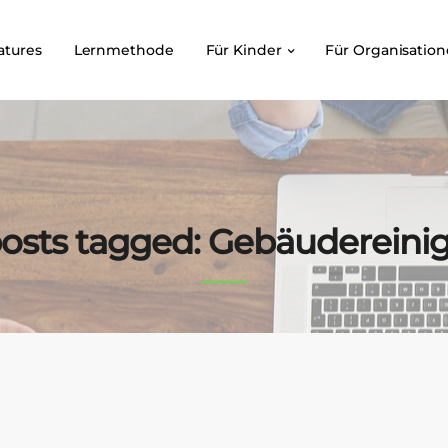
atures
Lernmethode
Für Kinder
Für Organisatio
posts tagged: Gebäuderein