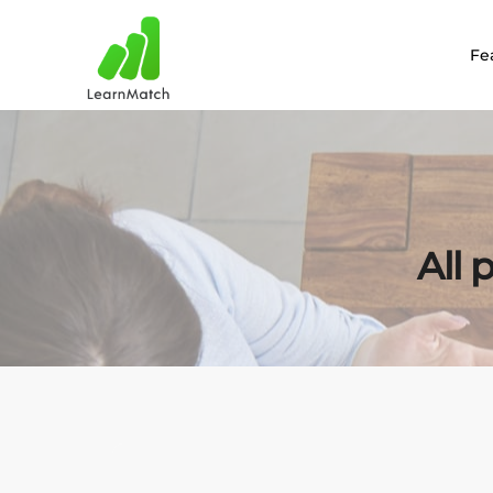
Fe
All 