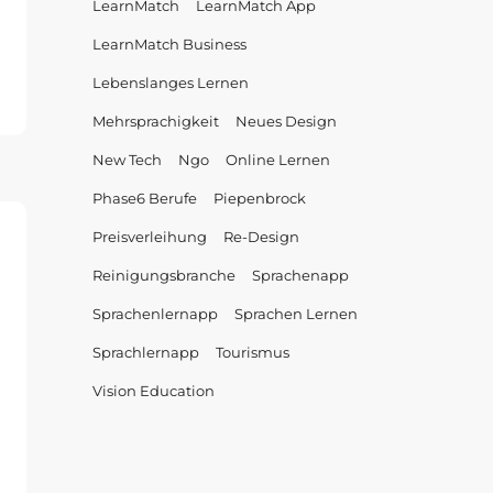
LearnMatch
LearnMatch App
LearnMatch Business
holdt
Lebenslanges Lernen
bH
Mehrsprachigkeit
Neues Design
New Tech
Ngo
Online Lernen
erer
Phase6 Berufe
Piepenbrock
de
re
Preisverleihung
Re-Design
fe-
Reinigungsbranche
Sprachenapp
Sprachenlernapp
Sprachen Lernen
Sprachlernapp
Tourismus
Vision Education