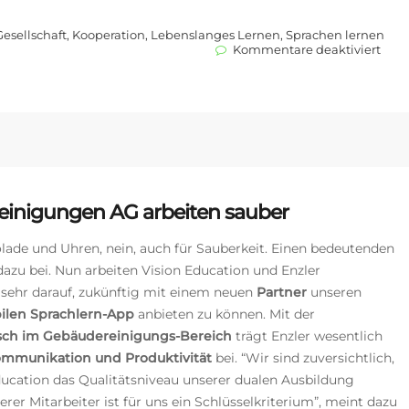
Gesellschaft
,
Kooperation
,
Lebenslanges Lernen
,
Sprachen lernen
für
Kommentare deaktiviert
Bock
Gm
&
Co.
KG
–
weit
Kun
für
unse
Reinigungen AG arbeiten sauber
Beru
App
olade und Uhren, nein, auch für Sauberkeit. Einen bedeutenden
azu bei. Nun arbeiten Vision Education und Enzler
 sehr darauf, zukünftig mit einem neuen
Partner
unseren
ilen Sprachlern-App
anbieten zu können. Mit der
sch im Gebäudereinigungs-Bereich
trägt Enzler wesentlich
ommunikation und Produktivität
bei.
“Wir sind zuversichtlich,
ucation das Qualitätsniveau unserer dualen Ausbildung
rer Mitarbeiter ist für uns ein Schlüsselkriterium”, meint dazu