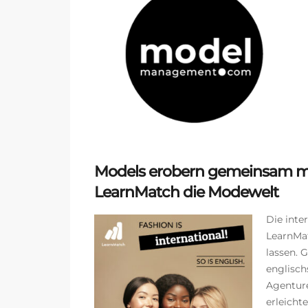
Models erobern gemeinsam 
LearnMatch die Modewelt
Die inte
LearnMat
lassen. 
englisc
Agenture
erleicht