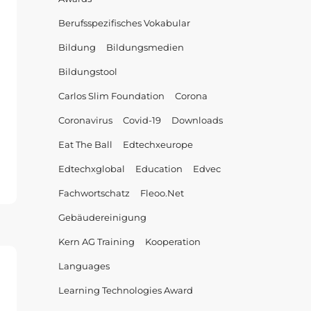
Berufsspezifisches Vokabular
Bildung
Bildungsmedien
Bildungstool
Carlos Slim Foundation
Corona
Coronavirus
Covid-19
Downloads
Eat The Ball
Edtechxeurope
ls
ern
Edtechxglobal
Education
Edvec
einsam
Fachwortschatz
Fleoo.net
elManagement.com
Gebäudereinigung
nMatch
Kern AG Training
Kooperation
welt
Languages
Learning Technologies Award