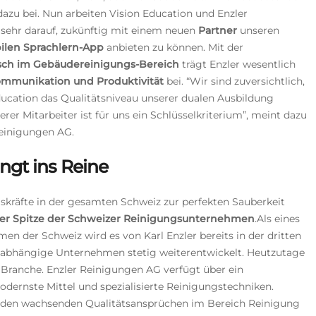
azu bei. Nun arbeiten Vision Education und Enzler
 sehr darauf, zukünftig mit einem neuen
Partner
unseren
ilen Sprachlern-App
anbieten zu können. Mit der
sch im Gebäudereinigungs-Bereich
trägt Enzler wesentlich
ommunikation und Produktivität
bei.
“Wir sind zuversichtlich,
ucation das Qualitätsniveau unserer dualen Ausbildung
rer Mitarbeiter ist für uns ein Schlüsselkriterium”, meint dazu
Reinigungen AG.
ngt ins Reine
ngskräfte in der gesamten Schweiz zur perfekten Sauberkeit
er Spitze der Schweizer Reinigungsunternehmen
.
Als eines
en der Schweiz wird es von Karl Enzler bereits in der dritten
 unabhängige Unternehmen stetig weiterentwickelt. Heutzutage
Branche. Enzler Reinigungen AG verfügt über ein
rnste Mittel und spezialisierte Reinigungstechniken.
n den wachsenden Qualitätsansprüchen im Bereich Reinigung