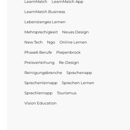
LearnMatch
LearnMatch App
LearnMatch Business
Lebenslanges Lernen
Mehrsprachigkeit
Neues Design
New Tech
Ngo
Online Lernen
Phase6 Berufe
Piepenbrock
Preisverleihung
Re-Design
Reinigungsbranche
Sprachenapp
Sprachenlernapp
Sprachen Lernen
Sprachlernapp
Tourismus
Vision Education