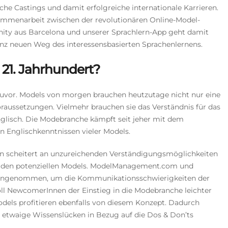
iche Castings und damit erfolgreiche internationale Karrieren.
mmenarbeit zwischen der revolutionären Online-Model-
ty aus Barcelona und unserer Sprachlern-App geht damit
nz neuen Weg des interessensbasierten Sprachenlernens.
 21. Jahrhundert?
e zuvor. Models von morgen brauchen heutzutage nicht nur eine
Voraussetzungen.
Vielmehr brauchen sie das Verständnis für das
glisch. Die Modebranche kämpft seit jeher mit dem
 Englischkenntnissen vieler Models.
en scheitert an unzureichenden Verständigungsmöglichkeiten
 den potenziellen Models. ModelManagement.com und
 angenommen, um die Kommunikationsschwierigkeiten der
oll NewcomerInnen der Einstieg in die Modebranche leichter
Models profitieren ebenfalls von diesem Konzept. Dadurch
 etwaige Wissenslücken in Bezug auf die Dos & Don’ts