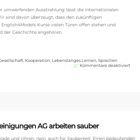
er umwerfenden Ausstrahlung lässt die internationalen
Wir sind davon überzeugt, dass den zukünftigen
 English4Models Kurse vielen Türen offen stehen und
ld der Geschichte angehören.
Gesellschaft
,
Kooperation
,
Lebenslanges Lernen
,
Sprachen
für
Kommentare deaktiviert
Mode
erob
gem
mit
Mod
und
Lear
die
Mode
Reinigungen AG arbeiten sauber
olade und Uhren, nein, auch für Sauberkeit. Einen bedeutenden