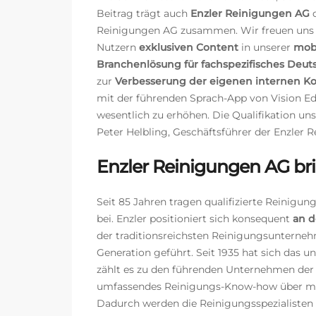
Beitrag trägt auch
Enzler Reinigungen AG
d
Reinigungen AG zusammen.
Wir freuen uns
Nutzern
exklusiven Content
in unserer
mob
Branchenlösung für
fachspezifisches Deut
zur
Verbesserung der eigenen internen K
mit der führenden Sprach-App von Vision Ed
wesentlich zu erhöhen. Die Qualifikation unse
Peter Helbling, Geschäftsführer der Enzler 
Enzler Reinigungen AG bri
Seit 85 Jahren tragen qualifizierte Reinigu
bei.
Enzler positioniert sich konsequent
an d
der traditionsreichsten Reinigungsunternehm
Generation geführt. Seit 1935 hat sich das
zählt es zu den führenden Unternehmen der 
umfassendes Reinigungs-Know-how über mode
Dadurch werden die Reinigungsspezialiste