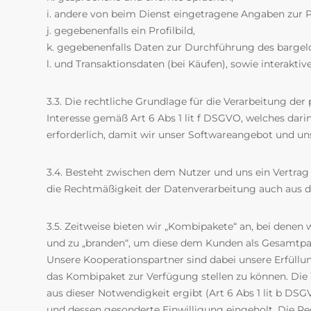
i. andere von beim Dienst eingetragene Angaben zur P
j. gegebenenfalls ein Profilbild,
k. gegebenenfalls Daten zur Durchführung des bargel
l. und Transaktionsdaten (bei Käufen), sowie interakti
3.3. Die rechtliche Grundlage für die Verarbeitung d
Interesse gemäß Art 6 Abs 1 lit f DSGVO, welches dari
erforderlich, damit wir unser Softwareangebot und un
3.4. Besteht zwischen dem Nutzer und uns ein Vertrag u
die Rechtmäßigkeit der Datenverarbeitung auch aus di
3.5. Zeitweise bieten wir „Kombipakete“ an, bei den
und zu „branden“, um diese dem Kunden als Gesamtpaket
Unsere Kooperationspartner sind dabei unsere Erfüllu
das Kombipaket zur Verfügung stellen zu können. Die W
aus dieser Notwendigkeit ergibt (Art 6 Abs 1 lit b DS
und dessen gesonderte Einwilligung eingeholt. Die Rech