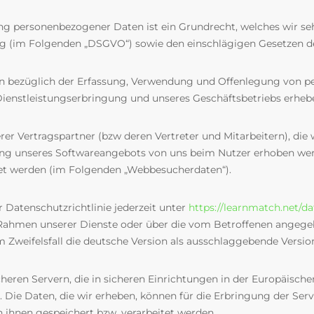
tung personenbezogener Daten ist ein Grundrecht, welches wir s
 (im Folgenden „DSGVO“) sowie den einschlägigen Gesetzen der
ren bezüglich der Erfassung, Verwendung und Offenlegung von 
Dienstleistungserbringung und unseres Geschäftsbetriebs erhebe
serer Vertragspartner (bzw deren Vertreter und Mitarbeitern), di
zung unseres Softwareangebots von uns beim Nutzer erhoben wer
et werden (im Folgenden „Webbesucherdaten“).
er Datenschutzrichtlinie jederzeit unter
https://learnmatch.net/d
m Rahmen unserer Dienste oder über die vom Betroffenen angege
m Zweifelsfall die deutsche Version als ausschlaggebende Versio
heren Servern, die in sicheren Einrichtungen in der Europäisch
Die Daten, die wir erheben, können für die Erbringung der Servic
n ihnen gespeichert bzw. verarbeitet werden.