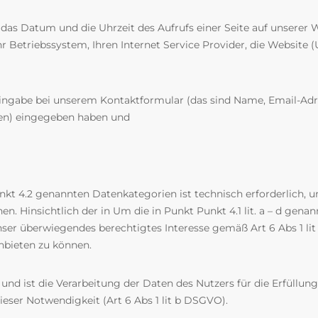
das Datum und die Uhrzeit des Aufrufs einer Seite auf unserer 
 Betriebssystem, Ihren Internet Service Provider, die Website (
ge Eingabe bei unserem Kontaktformular (das sind Name, Email-A
en) eingegeben haben und
kt 4.2 genannten Datenkategorien ist technisch erforderlich, um
. Hinsichtlich der in Um die in Punkt Punkt 4.1 lit. a – d genan
r überwiegendes berechtigtes Interesse gemäß Art 6 Abs 1 lit f 
nbieten zu können.
nd ist die Verarbeitung der Daten des Nutzers für die Erfüllung
eser Notwendigkeit (Art 6 Abs 1 lit b DSGVO).