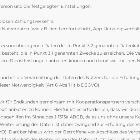
erson und die festgelegten Einstellungen,
dlosen Zahlungsverkehrs,
ve Nutzerdaten (wie z.B. den Lernfortschritt, App-Nutzungsverhalt
er personenbezogenen Daten der in Punkt 3.2 genannten Datenka
n besteht, die in Punkt 3.1 genannten Zwecke zu erreichen. Die V
sere Dienstleistungen anbieten können und damit wir mit den N
nd ist die Verarbeitung der Daten des Nutzers für die Erfüllung 
eser Notwendigkeit (Art 6 Abs 1 lit b DSGVO).
en wir für Endkunden gemeinsam mit Kooperationspartnern vers
 anbieten zu können. Hierfür ist es erforderlich, dass wir die 
ngsgehilfen im Sinne des § 1313a ABGB, da es uns ohne unsere 
eiterleitung der Daten ist daher zwingend zur Erfüllung des Ve
GVO). Darüber hinaus wird der Betroffene vor Abschluss des Ver
tmäßigkeit der Weiterleitung der Daten stützt sich daher auch au