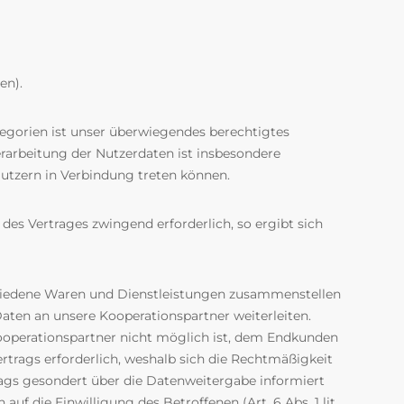
en).
tegorien ist unser überwiegendes berechtigtes
erarbeitung der Nutzerdaten ist insbesondere
utzern in Verbindung treten können.
des Vertrages zwingend erforderlich, so ergibt sich
chiedene Waren und Dienstleistungen zusammenstellen
Daten an unsere Kooperationspartner weiterleiten.
Kooperationspartner nicht möglich ist, dem Endkunden
rtrags erforderlich, weshalb sich die Rechtmäßigkeit
trags gesondert über die Datenweitergabe informiert
f die Einwilligung des Betroffenen (Art. 6 Abs. 1 lit.