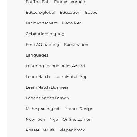
Eat The Ball
Edtechxeurope
Edtechxglobal
Education
Edvec
Fachwortschatz
Fleoo.net
Gebäudereinigung
Kern AG Training
Kooperation
Languages
Learning Technologies Award
LearnMatch
LearnMatch App
LearnMatch Business
Lebenslanges Lernen
Mehrsprachigkeit
Neues Design
New Tech
Ngo
Online Lernen
Phase6 Berufe
Piepenbrock