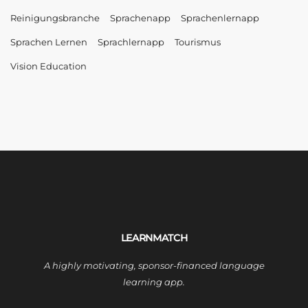
Reinigungsbranche
Sprachenapp
Sprachenlernapp
Sprachen Lernen
Sprachlernapp
Tourismus
Vision Education
LEARNMATCH
A highly motivating, sponsor-financed language
learning app.