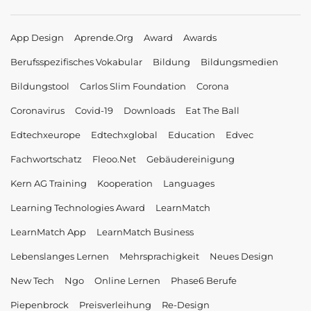
App Design
Aprende.org
Award
Awards
Berufsspezifisches Vokabular
Bildung
Bildungsmedien
Bildungstool
Carlos Slim Foundation
Corona
Coronavirus
Covid-19
Downloads
Eat The Ball
Edtechxeurope
Edtechxglobal
Education
Edvec
Fachwortschatz
Fleoo.net
Gebäudereinigung
Kern AG Training
Kooperation
Languages
Learning Technologies Award
LearnMatch
LearnMatch App
LearnMatch Business
Lebenslanges Lernen
Mehrsprachigkeit
Neues Design
New Tech
Ngo
Online Lernen
Phase6 Berufe
Piepenbrock
Preisverleihung
Re-Design