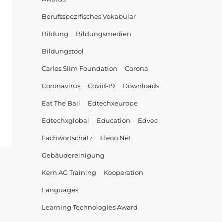
Berufsspezifisches Vokabular
Bildung
Bildungsmedien
Bildungstool
Carlos Slim Foundation
Corona
Coronavirus
Covid-19
Downloads
Eat The Ball
Edtechxeurope
nMatch
Edtechxglobal
Education
Edvec
ahlt
Fachwortschatz
Fleoo.net
em
z
Gebäudereinigung
Kern AG Training
Kooperation
Languages
Learning Technologies Award