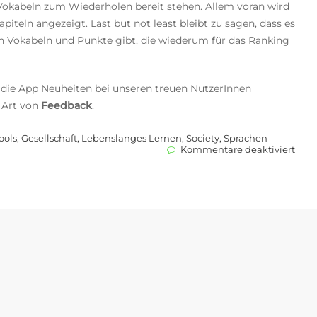
kabeln zum Wiederholen bereit stehen. Allem voran wird
piteln angezeigt. Last but not least bleibt zu sagen, dass es
en Vokabeln und Punkte gibt, die wiederum für das Ranking
die App Neuheiten bei unseren treuen NutzerInnen
 Art von
Feedback
.
ools
,
Gesellschaft
,
Lebenslanges Lernen
,
Society
,
Sprachen
für
Kommentare deaktiviert
Lear
App
erstr
in
neu
Glan