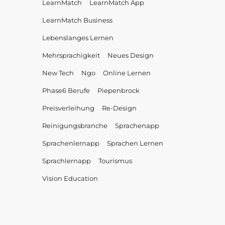
LearnMatch
LearnMatch App
LearnMatch Business
Lebenslanges Lernen
Mehrsprachigkeit
Neues Design
New Tech
Ngo
Online Lernen
Phase6 Berufe
Piepenbrock
Preisverleihung
Re-Design
Reinigungsbranche
Sprachenapp
Sprachenlernapp
Sprachen Lernen
Sprachlernapp
Tourismus
Vision Education