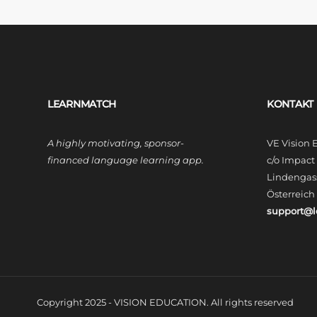
LEARNMATCH
KONTAKT
A highly motivating, sponsor-
VE Vision
financed language learning app.
c/o Impac
Lindengass
Österreich
support@
Copyright 2025 - VISION EDUCATION. All rights reserved