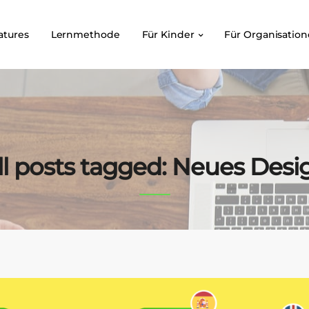
atures
Lernmethode
Für Kinder
Für Organisatio
ll posts tagged: Neues Desi