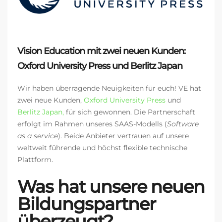
Vision Education mit zwei neuen Kunden:
Oxford University Press und Berlitz Japan
Wir haben überragende Neuigkeiten für euch! VE hat
zwei neue Kunden,
Oxford University Press
und
Berlitz Japan,
für sich gewonnen
. Die Partnerschaft
erfolgt im Rahmen unseres SAAS-Modells (
Software
as a service
). Beide Anbieter vertrauen auf unsere
weltweit führende und höchst flexible technische
Plattform.
Was hat unsere neuen
Bildungspartner
überzeugt?