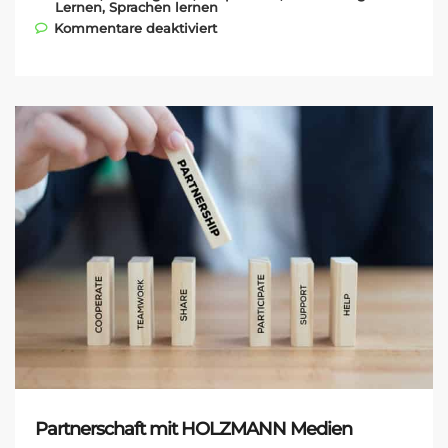
Lernen
,
Sprachen lernen
für Vision Education mit zwei
Kommentare deaktiviert
neuen Kunden: Oxford
University Press und Berlitz
Japan
Partnerschaft mit HOLZMANN Medien