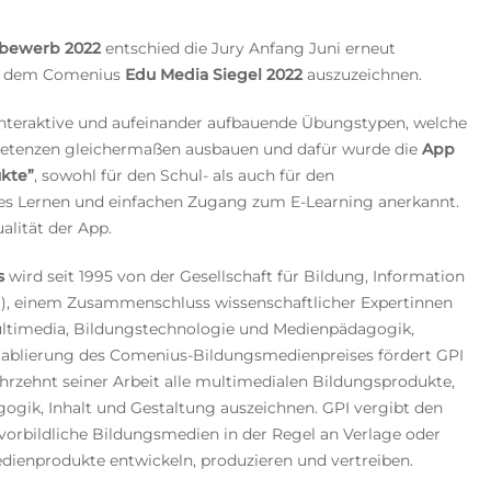
bewerb 2022
entschied die Jury Anfang Juni erneut
it dem Comenius
Edu Media Siegel 2022
auszuzeichnen.
interaktive und aufeinander aufbauende Übungstypen, welche
petenzen gleichermaßen ausbauen und dafür wurde die
App
kte”
, sowohl für den Schul- als auch für den
hes Lernen und einfachen Zugang zum E-Learning anerkannt.
alität der App.
s
wird seit 1995 von der Gesellschaft für Bildung, Information
I), einem Zusammenschluss wissenschaftlicher Expertinnen
ultimedia, Bildungstechnologie und Medienpädagogik,
tablierung des Comenius-Bildungsmedienpreises fördert GPI
ahrzehnt seiner Arbeit alle multimedialen Bildungsprodukte,
gogik, Inhalt und Gestaltung auszeichnen. GPI vergibt den
vorbildliche Bildungsmedien in der Regel an Verlage oder
Medienprodukte entwickeln, produzieren und vertreiben.