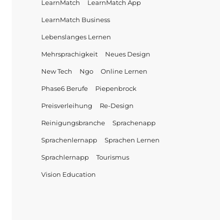
LearnMatch
LearnMatch App
LearnMatch Business
Lebenslanges Lernen
Mehrsprachigkeit
Neues Design
New Tech
Ngo
Online Lernen
Phase6 Berufe
Piepenbrock
Preisverleihung
Re-Design
Reinigungsbranche
Sprachenapp
Sprachenlernapp
Sprachen Lernen
Sprachlernapp
Tourismus
Vision Education