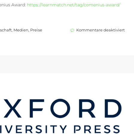
enius Award:
https://learnmatch.net/tag/comenius-award/
für
schaft
,
Medien
,
Preise
Kommentare deaktiviert
COM
AWA
2022