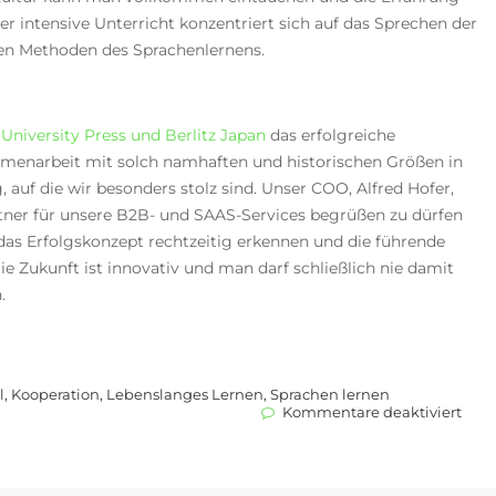
 intensive Unterricht konzentriert sich auf das Sprechen der
sten Methoden des Sprachenlernens.
University Press und Berlitz Japan
das erfolgreiche
menarbeit mit solch namhaften und historischen Größen in
, auf die wir besonders stolz sind. Unser COO, Alfred Hofer,
rtner für unsere B2B- und SAAS-Services begrüßen zu dürfen
 das Erfolgskonzept rechtzeitig erkennen und die führende
 Zukunft ist innovativ und man darf schließlich nie damit
.
l
,
Kooperation
,
Lebenslanges Lernen
,
Sprachen lernen
für
Kommentare deaktiviert
Visi
Educ
mit
zwei