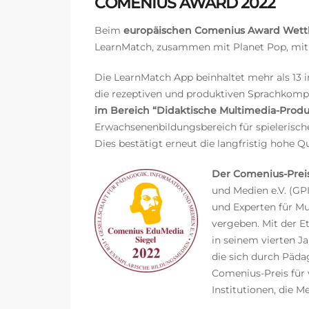
COMENIUS AWARD 2022
Beim
europäischen Comenius Award Wett
LearnMatch, zusammen mit Planet Pop, m
Die LearnMatch App beinhaltet mehr als 13 
die rezeptiven und produktiven Sprachkom
im Bereich “Didaktische Multimedia-Produ
Erwachsenenbildungsbereich für spielerisc
Dies bestätigt erneut die langfristig hohe Qu
Der Comenius-Prei
und Medien e.V. (GP
und Experten für M
vergeben. Mit der E
in seinem vierten J
die sich durch Päda
Comenius-Preis für 
Institutionen, die 