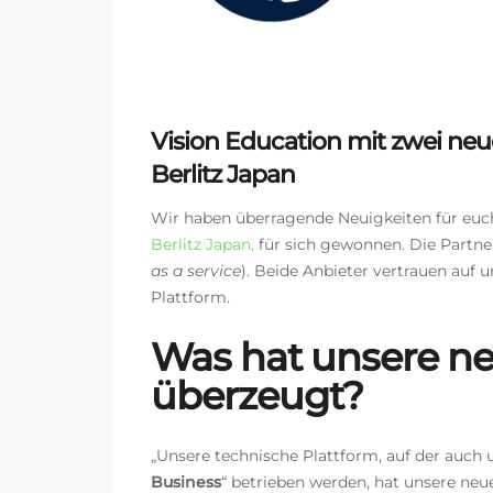
Vision Education mit zwei neu
Berlitz Japan
Wir haben überragende Neuigkeiten für euc
Berlitz Japan,
für sich gewonnen
. Die Partn
as a service
). Beide Anbieter vertrauen auf 
Plattform.
Was hat unsere n
überzeugt?
„Unsere technische Plattform, auf der auch 
Business
“ betrieben werden, hat unsere ne