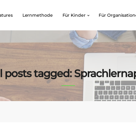
atures
Lernmethode
Für Kinder
Für Organisatio
l posts tagged: Sprachlern