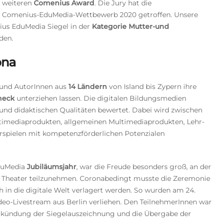
n weiteren
Comenius Award
. Die Jury hat die
n Comenius-EduMedia-Wettbewerb 2020 getroffen. Unsere
ius EduMedia Siegel in der
Kategorie Mutter-und
den.
ona
e und AutorInnen aus
14 Ländern
von Island bis Zypern ihre
check
unterziehen lassen. Die digitalen Bildungsmedien
und didaktischen Qualitäten bewertet. Dabei wird zwischen
ltimediaprodukten, allgemeinen Multimediaprodukten, Lehr-
ielen mit kompetenzförderlichen Potenzialen
EduMedia
Jubiläumsjahr
, war die Freude besonders groß, an der
Theater teilzunehmen. Coronabedingt musste die Zeremonie
 in die digitale Welt verlagert werden. So wurden am 24.
eo-Livestream aus Berlin verliehen. Den TeilnehmerInnen war
erkündung der Siegelauszeichnung und die Übergabe der