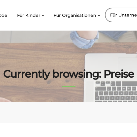
Für Untern
ode
Für Kinder
Für Organisationen
Currently browsing: Preise