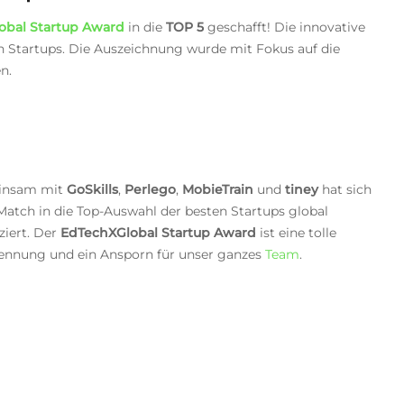
obal Startup Award
in die
TOP 5
geschafft! Die innovative
n Startups.
Die Auszeichnung wurde mit Fokus auf die
n.
insam mit
GoSkills
,
Perlego
,
MobieTrain
und
tiney
hat sich
atch in die Top-Auswahl der besten Startups global
iziert. Der
EdTechXGlobal Startup Award
ist eine tolle
ennung und ein Ansporn für unser ganzes
Team
.