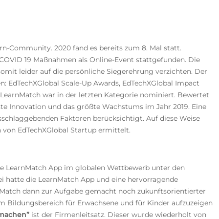
rn-Community. 2020 fand es bereits zum 8. Mal statt.
r COVID 19 Maßnahmen als Online-Event stattgefunden. Die
mit leider auf die persönliche Siegerehrung verzichten. Der
den: EdTechXGlobal Scale-Up Awards, EdTechXGlobal Impact
earnMatch war in der letzten Kategorie nominiert. Bewertet
ste Innovation und das größte Wachstums im Jahr 2019. Eine
usschlaggebenden Faktoren berücksichtigt. Auf diese Weise
 von EdTechXGlobal Startup ermittelt.
ve LearnMatch App im globalen Wettbewerb unter den
ei hatte die LearnMatch App und eine hervorragende
rnMatch dann zur Aufgabe gemacht noch zukunftsorientierter
m Bildungsbereich für Erwachsene und für Kinder aufzuzeigen
 machen”
ist der Firmenleitsatz. Dieser wurde wiederholt von