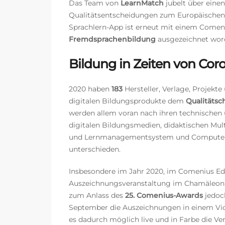
Das Team von
LearnMatch
jubelt über eine
Qualitätsentscheidungen zum Europäische
Sprachlern-App ist erneut mit einem Comen
Fremdsprachenbildung
ausgezeichnet wor
Bildung in Zeiten von Cor
2020 haben
183
Hersteller, Verlage, Projekt
digitalen Bildungsprodukte dem
Qualitäts
werden allem voran nach ihren technischen 
digitalen Bildungsmedien, didaktischen Mu
und Lernmanagementsystem und Computersp
unterschieden.
Insbesondere im Jahr 2020, im Comenius 
Auszeichnungsveranstaltung im Chamäleon 
zum Anlass des
25. Comenius-Awards
jedoch
September die Auszeichnungen in einem Vid
es dadurch möglich live und in Farbe die V