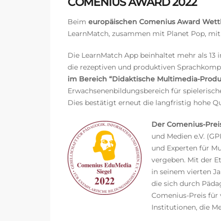
COMENIUS AWARD 2022
Beim
europäischen Comenius Award Wett
LearnMatch, zusammen mit Planet Pop, m
Die LearnMatch App beinhaltet mehr als 13 
die rezeptiven und produktiven Sprachkom
im Bereich “Didaktische Multimedia-Produ
Erwachsenenbildungsbereich für spielerisc
Dies bestätigt erneut die langfristig hohe Qu
Der Comenius-Prei
und Medien e.V. (GP
und Experten für M
vergeben. Mit der E
in seinem vierten J
die sich durch Päda
Comenius-Preis für 
Institutionen, die 