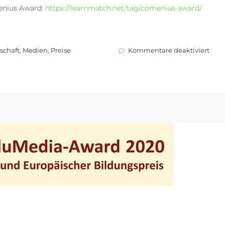
enius Award:
https://learnmatch.net/tag/comenius-award/
für
schaft
,
Medien
,
Preise
Kommentare deaktiviert
COM
AWA
2022