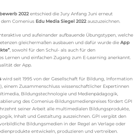
bewerb 2022
entschied die Jury Anfang Juni erneut
it dem Comenius
Edu Media Siegel 2022
auszuzeichnen.
interaktive und aufeinander aufbauende Übungstypen, welche
petenzen gleichermaßen ausbauen und dafür wurde die
App
kte”
, sowohl für den Schul- als auch für den
hes Lernen und einfachen Zugang zum E-Learning anerkannt.
alität der App.
s
wird seit 1995 von der Gesellschaft für Bildung, Information
I), einem Zusammenschluss wissenschaftlicher Expertinnen
ultimedia, Bildungstechnologie und Medienpädagogik,
tablierung des Comenius-Bildungsmedienpreises fördert GPI
ahrzehnt seiner Arbeit alle multimedialen Bildungsprodukte,
gogik, Inhalt und Gestaltung auszeichnen. GPI vergibt den
vorbildliche Bildungsmedien in der Regel an Verlage oder
Medienprodukte entwickeln, produzieren und vertreiben.