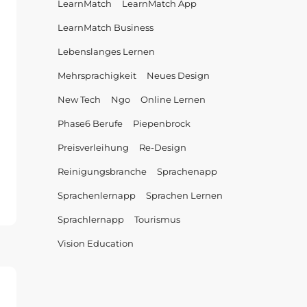
LearnMatch
LearnMatch App
LearnMatch Business
Lebenslanges Lernen
Mehrsprachigkeit
Neues Design
New Tech
Ngo
Online Lernen
Phase6 Berufe
Piepenbrock
Preisverleihung
Re-Design
Reinigungsbranche
Sprachenapp
ENIUS
RD
Sprachenlernapp
Sprachen Lernen
Sprachlernapp
Tourismus
Vision Education