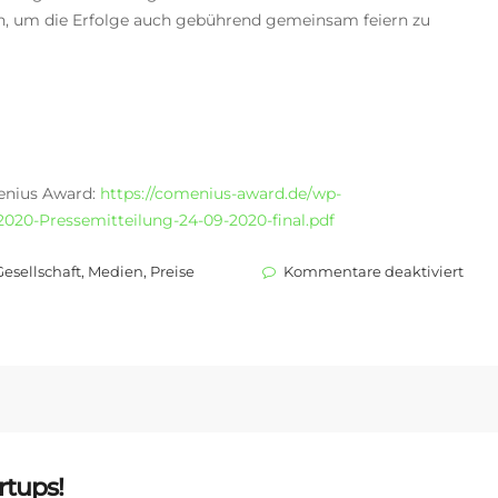
n, um die Erfolge auch gebührend gemeinsam feiern zu
enius Award:
https://comenius-award.de/wp-
020-Pressemitteilung-24-09-2020-final.pdf
für
Gesellschaft
,
Medien
,
Preise
Kommentare deaktiviert
COM
AWA
2020
rtups!