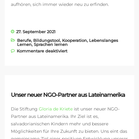
aufhören, sich immer wieder neu zu erfinden.
27. September 2021
Berufe
,
Bildungstool
,
Kooperation
,
Lebenslanges
Lernen
,
Sprachen lernen
für Vision Education mit zwei
Kommentare deaktiviert
neuen Kunden: Oxford
University Press und Berlitz
Japan
Unser neuer NGO-Partner aus Lateinamerika
Die Stiftung
Gloria de Kriete
ist unser neuer NGO-
Partner aus Lateinamerika. Ihr Ziel ist es,
salvadorianischen Kindern mehr und bessere
Möglichkeiten für Ihre Zukunft zu bieten. Uns eint das
gemeinsame Ziel einer positiven Entwicklung unserer