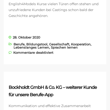
English4Models Kurse vielen Türen offen stehen und
unzufriedene Kunden bei Castings schon bald der
Geschichte angehören.
28. Oktober 2020
Berufe
,
Bildungstool
,
Gesellschaft
,
Kooperation
,
Lebenslanges Lernen
,
Sprachen lernen
für Models erobern gemeinsam
Kommentare deaktiviert
mit ModelManagement.com
und LearnMatch die Modewelt
Bockholdt GmbH & Co. KG – weiterer Kunde
für unsere Berufe-App
Kommunikation und effektive Zusammenarbeit