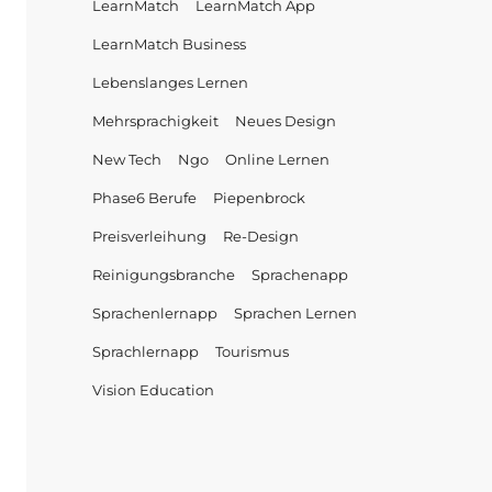
LearnMatch
LearnMatch App
LearnMatch Business
Lebenslanges Lernen
Mehrsprachigkeit
Neues Design
New Tech
Ngo
Online Lernen
Phase6 Berufe
Piepenbrock
Preisverleihung
Re-Design
Reinigungsbranche
Sprachenapp
Sprachenlernapp
Sprachen Lernen
Sprachlernapp
Tourismus
Vision Education