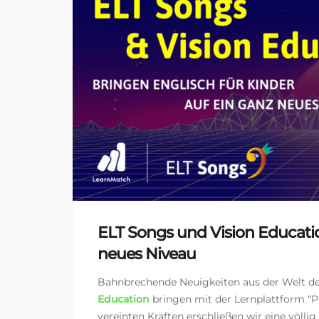
ELT Songs und Vision Educatio
neues Niveau
Bahnbrechende Neuigkeiten aus der Welt des 
Education
bringen mit der Lernplattform “Pl
vereinten Kräften erschließen wir eine völli