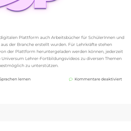
igitalen Plattform auch Arbeitsbücher für SchülerInnen und
us der Branche erstellt wurden. Für Lehrkräfte stehen
t von der Plattform heruntergeladen werden können, jederzeit
p Universum Lehrer-Fortbildungsvideos zu diversen Themen
bestmöglich zu unterstützen.
für
Sprachen lernen
Kommentare deaktiviert
ELT
Song
und
Visi
Educ
brin
Engl
für
Kind
auf
ein