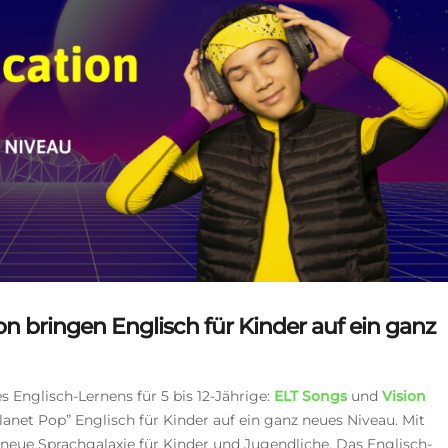
n bringen Englisch für Kinder auf ein ganz
Englisch-Lernens für 5 bis 12-Jährige:
ELT Songs
und
Vision
anet Pop” Englisch für Kinder auf ein ganz neues Niveau. Mit
g neue Sprachgalaxie für Kinder und Jugendliche. Das
Englisch-