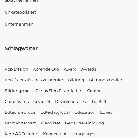
Sprachen lernen
Unkategorisiert
Unternehmen
Schlagwörter
App Design
Aprende.org
Award
Awards
Berufsspezifisches Vokabular
Bildung
Bildungsmedien
Bildungstool
Carlos Slim Foundation
Corona
Coronavirus
Covid-19
Downloads
Eat The Ball
Edtechxeurope
Edtechxglobal
Education
Edvec
Fachwortschatz
Fleoo.net
Gebäudereinigung
Kern AG Training
Kooperation
Languages