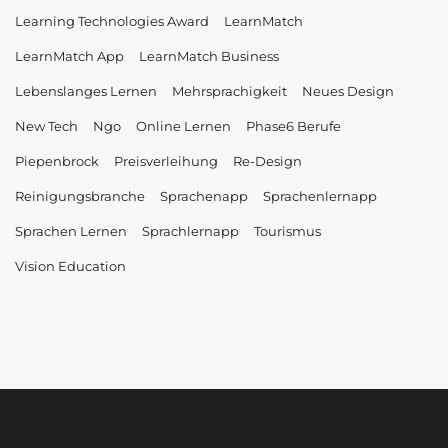
Learning Technologies Award
LearnMatch
LearnMatch App
LearnMatch Business
Lebenslanges Lernen
Mehrsprachigkeit
Neues Design
New Tech
Ngo
Online Lernen
Phase6 Berufe
Piepenbrock
Preisverleihung
Re-Design
Reinigungsbranche
Sprachenapp
Sprachenlernapp
Sprachen Lernen
Sprachlernapp
Tourismus
Vision Education