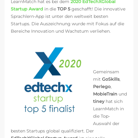
LearnMatch hat es bei dem
2020 EdTechXGlobal
Startup Award
in die
TOP 5
geschafft! Die innovative
Sprachlern-App ist unter den weltweit besten
Startups.
Die Auszeichnung wurde mit Fokus auf die
Bereiche Innovation und Wachstum verliehen.
Gemeinsam
mit
GoSkills
,
Perlego
,
MobieTrain
und
tiney
hat sich
LearnMatch in
die Top-
Auswahl der
besten Startups global qualifiziert. Der