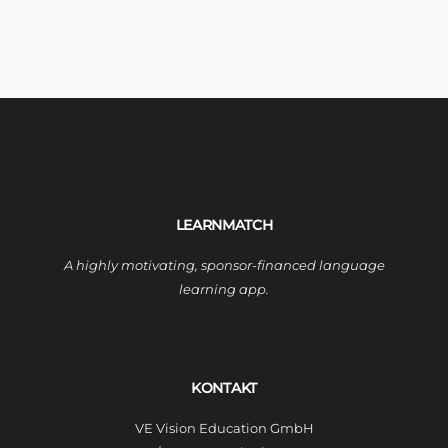
LEARNMATCH
A highly motivating, sponsor-financed language
learning app.
KONTAKT
VE Vision Education GmbH