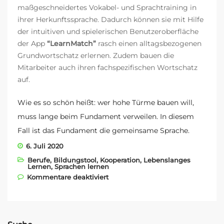
maßgeschneidertes Vokabel- und Sprachtraining in
ihrer Herkunftssprache. Dadurch können sie mit Hilfe
der intuitiven und spielerischen Benutzeroberfläche
der App
“LearnMatch”
rasch einen alltagsbezogenen
Grundwortschatz erlernen. Zudem bauen die
Mitarbeiter auch ihren fachspezifischen Wortschatz
auf.
Wie es so schön heißt: wer hohe Türme bauen will,
muss lange beim Fundament verweilen. In diesem
Fall ist das Fundament die gemeinsame Sprache.
6. Juli 2020
Berufe
,
Bildungstool
,
Kooperation
,
Lebenslanges
Lernen
,
Sprachen lernen
für Partnerschaft mit der
Kommentare deaktiviert
österreichischen Bauinnung
unter Dach und Fach