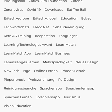
Bildungstool
Carlos Slim Foundation
Corona
Coronavirus
Covid-19
Downloads
Eat The Ball
Edtechxeurope
Edtechxglobal
Education
Edvec
Fachwortschatz
Fleoo.net
Gebäudereinigung
Kern AG Training
Kooperation
Languages
Learning Technologies Award
LearnMatch
LearnMatch App
LearnMatch Business
Lebenslanges Lernen
Mehrsprachigkeit
Neues Design
New Tech
Ngo
Online Lernen
Phase6 Berufe
Piepenbrock
Preisverleihung
Re-Design
Reinigungsbranche
Sprachenapp
Sprachenlernapp
Sprachen Lernen
Sprachlernapp
Tourismus
Vision Education