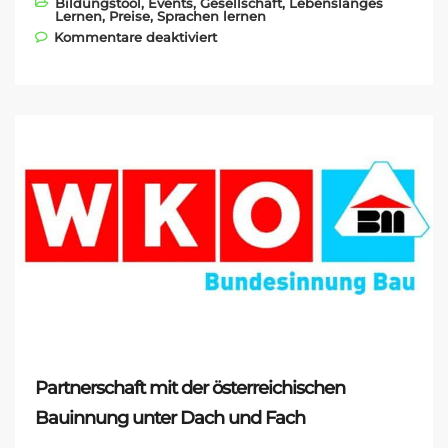
Bildungstool
,
Events
,
Gesellschaft
,
Lebenslanges
Lernen
,
Preise
,
Sprachen lernen
für Unter den weltweit besten
Kommentare deaktiviert
Startups!
Partnerschaft mit der österreichischen
Bauinnung unter Dach und Fach