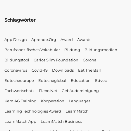
Schlagwörter
App Design
Aprende.org
Award
Awards
Berufsspezifisches Vokabular
Bildung
Bildungsmedien
Bildungstool
Carlos Slim Foundation
Corona
Coronavirus
Covid-19
Downloads
Eat The Ball
Edtechxeurope
Edtechxglobal
Education
Edvec
Fachwortschatz
Fleoo.net
Gebäudereinigung
Kern AG Training
Kooperation
Languages
Learning Technologies Award
LearnMatch
LearnMatch App
LearnMatch Business