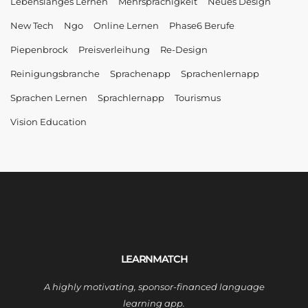
Lebenslanges Lernen
Mehrsprachigkeit
Neues Design
New Tech
Ngo
Online Lernen
Phase6 Berufe
Piepenbrock
Preisverleihung
Re-Design
Reinigungsbranche
Sprachenapp
Sprachenlernapp
Sprachen Lernen
Sprachlernapp
Tourismus
Vision Education
LEARNMATCH
A highly motivating, sponsor-financed language
learning app.