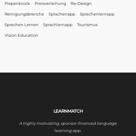
Piepenbrock
Preisverleihung
Re-Design
Reinigungsbranche
Sprachenapp
Sprachenlernapp
Sprachen Lernen
Sprachlernapp
Tourismus
Vision Education
LEARNMATCH
A highly motivating, sponsor-financed language
learning app.