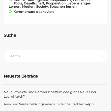
Tools
,
Gesellschaft
,
Kooperation
,
Lebenslanges
Lernen
,
Medien
,
Society
,
Sprachen lernen
für Partnerschaft mit
Kommentare deaktiviert
HOLZMANN Medien
Suche
Neueste Beiträge
Neue Projekte und Partnerschaften: Was gibt’s Neues bei
LearnMatch?
Aus- und Weiterbildungsvideos in der Deutschlern-App