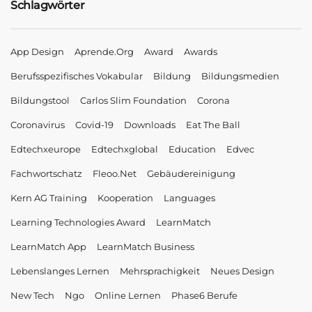
Schlagwörter
App Design
Aprende.org
Award
Awards
Berufsspezifisches Vokabular
Bildung
Bildungsmedien
Bildungstool
Carlos Slim Foundation
Corona
Coronavirus
Covid-19
Downloads
Eat The Ball
Edtechxeurope
Edtechxglobal
Education
Edvec
Fachwortschatz
Fleoo.net
Gebäudereinigung
Kern AG Training
Kooperation
Languages
Learning Technologies Award
LearnMatch
LearnMatch App
LearnMatch Business
Lebenslanges Lernen
Mehrsprachigkeit
Neues Design
New Tech
Ngo
Online Lernen
Phase6 Berufe