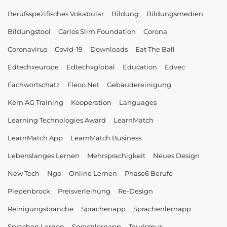
Berufsspezifisches Vokabular
Bildung
Bildungsmedien
Bildungstool
Carlos Slim Foundation
Corona
Coronavirus
Covid-19
Downloads
Eat The Ball
Edtechxeurope
Edtechxglobal
Education
Edvec
Fachwortschatz
Fleoo.net
Gebäudereinigung
Kern AG Training
Kooperation
Languages
Learning Technologies Award
LearnMatch
LearnMatch App
LearnMatch Business
Lebenslanges Lernen
Mehrsprachigkeit
Neues Design
New Tech
Ngo
Online Lernen
Phase6 Berufe
Piepenbrock
Preisverleihung
Re-Design
Reinigungsbranche
Sprachenapp
Sprachenlernapp
Sprachen Lernen
Sprachlernapp
Tourismus