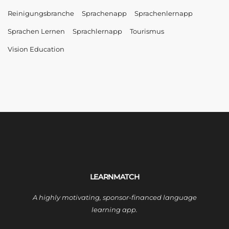
Reinigungsbranche
Sprachenapp
Sprachenlernapp
Sprachen Lernen
Sprachlernapp
Tourismus
Vision Education
LEARNMATCH
A highly motivating, sponsor-financed language
learning app.