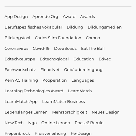
App Design
Aprende.org
Award
Awards
Berufsspezifisches Vokabular
Bildung
Bildungsmedien
Bildungstool
Carlos Slim Foundation
Corona
Coronavirus
Covid-19
Downloads
Eat The Ball
Edtechxeurope
Edtechxglobal
Education
Edvec
Fachwortschatz
Fleoo.net
Gebäudereinigung
Kern AG Training
Kooperation
Languages
Learning Technologies Award
LearnMatch
LearnMatch App
LearnMatch Business
Lebenslanges Lernen
Mehrsprachigkeit
Neues Design
New Tech
Ngo
Online Lernen
Phase6 Berufe
Piepenbrock
Preisverleihung
Re-Design