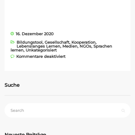
16. Dezember 2020
Bildungstool
,
Gesellschaft
,
Kooperation
,
Lebenslanges Lernen
,
Medien
,
NGOs
,
Sprachen
lernen
,
Unkategorisiert
für Unser neuer NGO-Partner
Kommentare deaktiviert
aus Lateinamerika
Suche
Neueste Beiträge