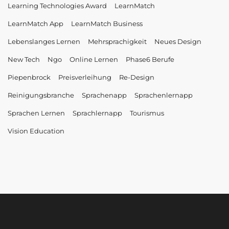
Learning Technologies Award
LearnMatch
LearnMatch App
LearnMatch Business
Lebenslanges Lernen
Mehrsprachigkeit
Neues Design
New Tech
Ngo
Online Lernen
Phase6 Berufe
Piepenbrock
Preisverleihung
Re-Design
Reinigungsbranche
Sprachenapp
Sprachenlernapp
Sprachen Lernen
Sprachlernapp
Tourismus
Vision Education