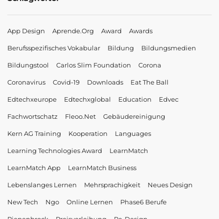
App Design
Aprende.org
Award
Awards
Berufsspezifisches Vokabular
Bildung
Bildungsmedien
Bildungstool
Carlos Slim Foundation
Corona
Coronavirus
Covid-19
Downloads
Eat The Ball
Edtechxeurope
Edtechxglobal
Education
Edvec
Fachwortschatz
Fleoo.net
Gebäudereinigung
Kern AG Training
Kooperation
Languages
Learning Technologies Award
LearnMatch
LearnMatch App
LearnMatch Business
Lebenslanges Lernen
Mehrsprachigkeit
Neues Design
New Tech
Ngo
Online Lernen
Phase6 Berufe
Piepenbrock
Preisverleihung
Re-Design