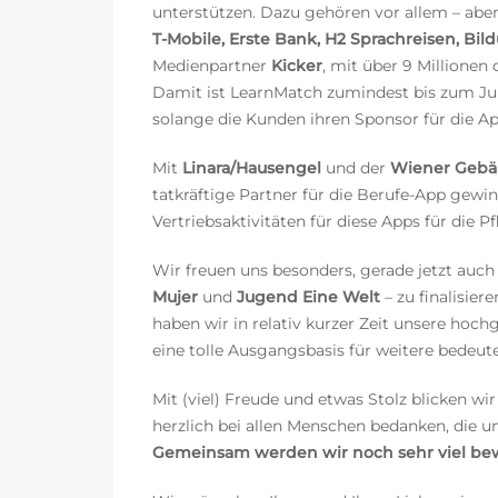
unterstützen. Dazu gehören vor allem – aber 
T-Mobile, Erste Bank, H2 Sprachreisen, Bi
Medienpartner
Kicker
, mit über 9 Millionen 
Damit ist LearnMatch zumindest bis zum Juli 
solange die Kunden ihren Sponsor für die A
Mit
Linara/Hausengel
und der
Wiener Gebä
tatkräftige Partner für die Berufe-App gewi
Vertriebsaktivitäten für diese Apps für die
Wir freuen uns besonders, gerade jetzt auch
Mujer
und
Jugend Eine Welt
– zu finalisier
haben wir in relativ kurzer Zeit unsere hoch
eine tolle Ausgangsbasis für weitere bedeut
Mit (viel) Freude und etwas Stolz blicken w
herzlich bei allen Menschen bedanken, die u
Gemeinsam werden wir noch sehr viel be