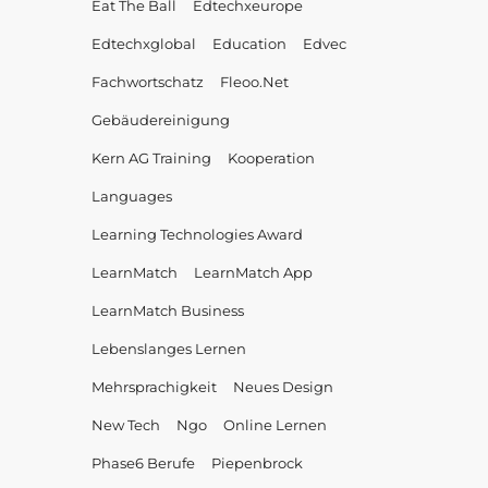
Eat The Ball
Edtechxeurope
Edtechxglobal
Education
Edvec
Fachwortschatz
Fleoo.net
Gebäudereinigung
Kern AG Training
Kooperation
Languages
Learning Technologies Award
LearnMatch
LearnMatch App
LearnMatch Business
Lebenslanges Lernen
Mehrsprachigkeit
Neues Design
New Tech
Ngo
Online Lernen
Phase6 Berufe
Piepenbrock