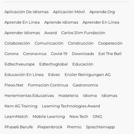
Aplicación De Idiomas
Aplicación Móvil
Aprende.org
Aprende En Línea
Aprende Idiomas
Aprender En Línea
Aprender Idiomas
Award
Carlos Slim Fundación
Colaboración
Comunicación
Construcción
Cooperación
Corona
Coronavirus
Covid-19
Downloads
Eat The Ball
Edtechxeurope
Edtechxglobal
Educación
Educación En Línea
Edvec
Enzler Reinigungen AG
Fleoo.net
Formación Continua
Gastronomía
Herramientas Educativas
Hostelería
Idioma
Idiomas
Kern AG Training
Learning Technologies Award
LearnMatch
Mobile Learning
New Tech
ONG
Phase6 Berufe
Piepenbrock
Premio
Sprachlernapp