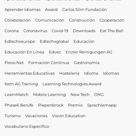
Aprender Idiomas
Award
Carlos Slim Fundación
Colaboración
Comunicación
Construcción
Cooperación
Corona
Coronavirus
Covid-19
Downloads
Eat The Ball
Edtechxeurope
Edtechxglobal
Educación
Educación En Línea
Edvec
Enzler Reinigungen AG
Fleoo.net
Formación Continua
Gastronomía
Herramientas Educativas
Hostelería
Idioma
Idiomas
Kern AG Training
Learning Technologies Award
LearnMatch
Mobile Learning
New Tech
ONG
Phase6 Berufe
Piepenbrock
Premio
Sprachlernapp
Turismo
Vacaciones
Vision Education
Vocabulario Específico