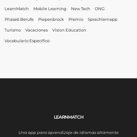
LearnMatch
Mobile Learning
New Tech
ONG
Phase6 Berufe
Piepenbrock
Premio
Sprachlernapp
Turismo
Vacaciones
Vision Education
Vocabulario Específico
LEARNMATCH
Una app para aprendizaje de idiomas altamente