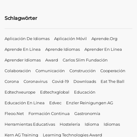
Schlagwörter
Aplicación De Idiomas
Aplicación Móvil
Aprende.org
Aprende En Línea
Aprende Idiomas
Aprender En Línea
Aprender Idiomas
Award
Carlos Slim Fundación
Colaboración
Comunicación
Construcción
Cooperación
Corona
Coronavirus
Covid-19
Downloads
Eat The Ball
Edtechxeurope
Edtechxglobal
Educación
Educación En Línea
Edvec
Enzler Reinigungen AG
Fleoo.net
Formación Continua
Gastronomía
Herramientas Educativas
Hostelería
Idioma
Idiomas
Kern AG Training
Learning Technologies Award