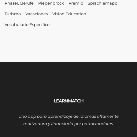
Phase6 Berufe
Piepenbrock
Premio
Sprachlernapp
Turismo
Vacaciones
Vision Education
Vocabulario Específico
LEARNMATCH
Una app para aprendizaje de idiomas altamente
motivadora y financiada por patrocinadores.