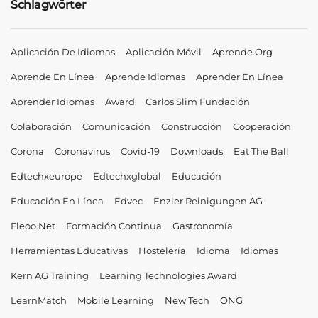
Schlagwörter
Aplicación De Idiomas
Aplicación Móvil
Aprende.org
Aprende En Línea
Aprende Idiomas
Aprender En Línea
Aprender Idiomas
Award
Carlos Slim Fundación
Colaboración
Comunicación
Construcción
Cooperación
Corona
Coronavirus
Covid-19
Downloads
Eat The Ball
Edtechxeurope
Edtechxglobal
Educación
Educación En Línea
Edvec
Enzler Reinigungen AG
Fleoo.net
Formación Continua
Gastronomía
Herramientas Educativas
Hostelería
Idioma
Idiomas
Kern AG Training
Learning Technologies Award
LearnMatch
Mobile Learning
New Tech
ONG