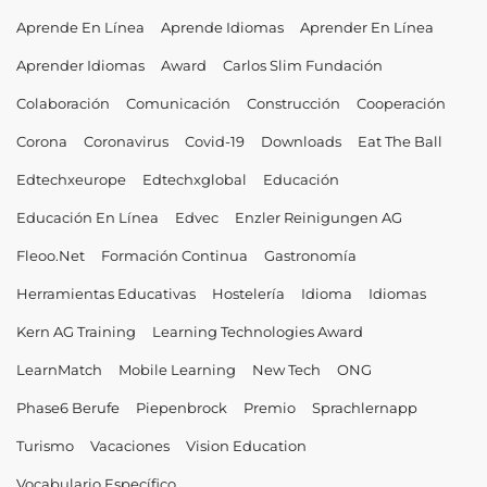
Aprende En Línea
Aprende Idiomas
Aprender En Línea
Aprender Idiomas
Award
Carlos Slim Fundación
Colaboración
Comunicación
Construcción
Cooperación
Corona
Coronavirus
Covid-19
Downloads
Eat The Ball
Edtechxeurope
Edtechxglobal
Educación
Educación En Línea
Edvec
Enzler Reinigungen AG
Fleoo.net
Formación Continua
Gastronomía
Herramientas Educativas
Hostelería
Idioma
Idiomas
Kern AG Training
Learning Technologies Award
LearnMatch
Mobile Learning
New Tech
ONG
Phase6 Berufe
Piepenbrock
Premio
Sprachlernapp
Turismo
Vacaciones
Vision Education
Vocabulario Específico