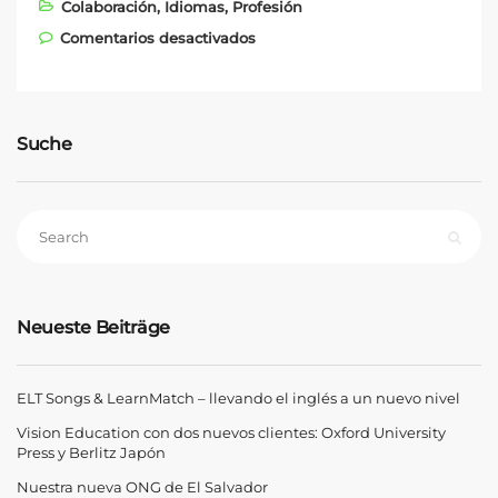
Colaboración
,
Idiomas
,
Profesión
en La colaboración entre Kern
Comentarios desactivados
AG Training y Vision
Education
Suche
Neueste Beiträge
ELT Songs & LearnMatch – llevando el inglés a un nuevo nivel
Vision Education con dos nuevos clientes: Oxford University
Press y Berlitz Japón
Nuestra nueva ONG de El Salvador