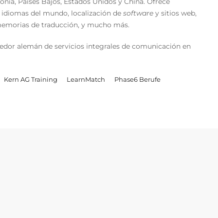
lonia, Países Bajos, Estados Unidos y China. Ofrece
s idiomas del mundo, localización de
software
y sitios web,
 memorias de traducción, y mucho más.
dor alemán de servicios integrales de comunicación en
Kern AG Training
LearnMatch
Phase6 Berufe