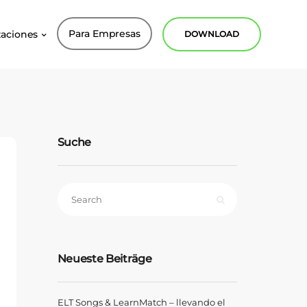
Para Empresas
zaciones
DOWNLOAD
Suche
Neueste Beiträge
ELT Songs & LearnMatch – llevando el