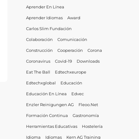
Aprender En Línea
Aprender Idiomas
Award
Carlos Slim Fundación
Colaboración
Comunicación
Construcción
Cooperación
Corona
Coronavirus
Covid-19
Downloads
Eat The Ball
Edtechxeurope
Edtechxglobal
Educación
Educación En Línea
Edvec
Enzler Reinigungen AG
Fleoo.net
Formación Continua
Gastronomía
Herramientas Educativas
Hostelería
Idioma
Idiomas
Kern AG Training