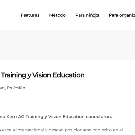
Features
Método
Para niñ@s
Para organi
 Training y Vision Education
mas
,
Profesión
como Kern AG Training y Vision Education conectaron.
escala internacional y desean posicionarse con éxito en el