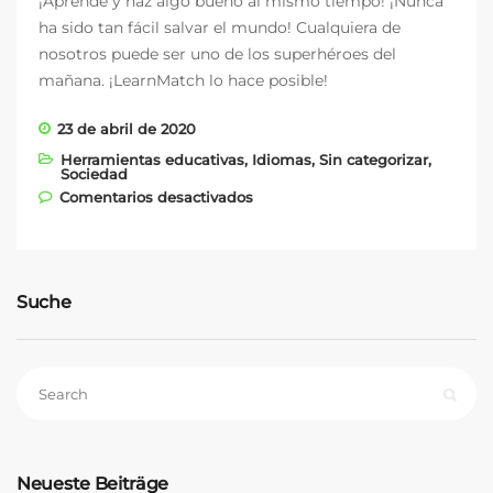
¡Aprende y haz algo bueno al mismo tiempo! ¡Nunca
ha sido tan fácil salvar el mundo! Cualquiera de
nosotros puede ser uno de los superhéroes del
mañana. ¡LearnMatch lo hace posible!
23 de abril de 2020
Herramientas educativas
,
Idiomas
,
Sin categorizar
,
Sociedad
en Con LearnMatch contra el
Comentarios desactivados
coronavirus
Suche
Neueste Beiträge