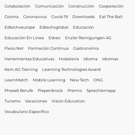
Colaboración
Comunicación
Construcción
Cooperación
Corona
Coronavirus
Covid-19
Downloads
Eat The Ball
Edtechxeurope
Edtechxglobal
Educación
Educación En Línea
Edvec
Enzler Reinigungen AG
Fleoo.net
Formación Continua
Gastronomía
Herramientas Educativas
Hostelería
Idioma
Idiomas
Kern AG Training
Learning Technologies Award
LearnMatch
Mobile Learning
New Tech
ONG
Phase6 Berufe
Piepenbrock
Premio
Sprachlernapp
Turismo
Vacaciones
Vision Education
Vocabulario Específico