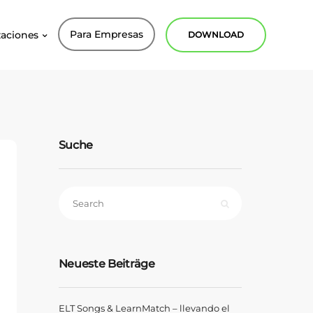
Para Empresas
zaciones
DOWNLOAD
Suche
Neueste Beiträge
ELT Songs & LearnMatch – llevando el