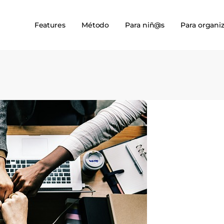
Features
Método
Para niñ@s
Para organi