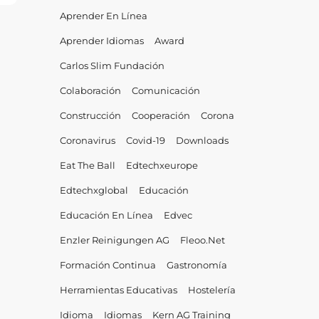
Aprender En Línea
Aprender Idiomas
Award
Carlos Slim Fundación
Colaboración
Comunicación
Construcción
Cooperación
Corona
Coronavirus
Covid-19
Downloads
Eat The Ball
Edtechxeurope
Edtechxglobal
Educación
Educación En Línea
Edvec
Enzler Reinigungen AG
Fleoo.net
Formación Continua
Gastronomía
Herramientas Educativas
Hostelería
Idioma
Idiomas
Kern AG Training