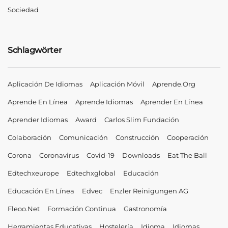
Sociedad
Schlagwörter
Aplicación De Idiomas
Aplicación Móvil
Aprende.org
Aprende En Línea
Aprende Idiomas
Aprender En Línea
Aprender Idiomas
Award
Carlos Slim Fundación
Colaboración
Comunicación
Construcción
Cooperación
Corona
Coronavirus
Covid-19
Downloads
Eat The Ball
Edtechxeurope
Edtechxglobal
Educación
Educación En Línea
Edvec
Enzler Reinigungen AG
Fleoo.net
Formación Continua
Gastronomía
Herramientas Educativas
Hostelería
Idioma
Idiomas