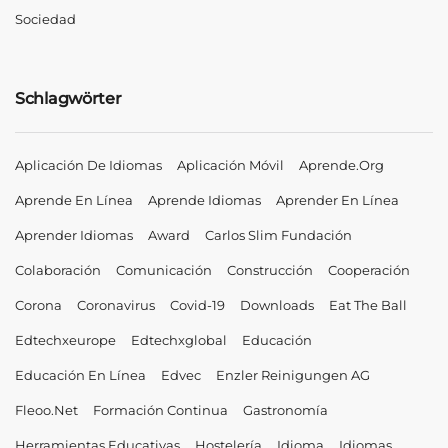
Sociedad
Schlagwörter
Aplicación De Idiomas
Aplicación Móvil
Aprende.org
Aprende En Línea
Aprende Idiomas
Aprender En Línea
Aprender Idiomas
Award
Carlos Slim Fundación
Colaboración
Comunicación
Construcción
Cooperación
Corona
Coronavirus
Covid-19
Downloads
Eat The Ball
Edtechxeurope
Edtechxglobal
Educación
Educación En Línea
Edvec
Enzler Reinigungen AG
Fleoo.net
Formación Continua
Gastronomía
Herramientas Educativas
Hostelería
Idioma
Idiomas