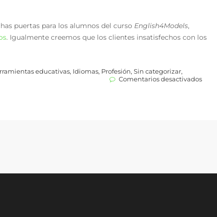
has puertas para los alumnos del curso
English4Models
,
os
. Igualmente creemos que los clientes insatisfechos con los
rramientas educativas
,
Idiomas
,
Profesión
,
Sin categorizar
,
en
Comentarios desactivados
Mod
y
Lear
conq
la
pasa