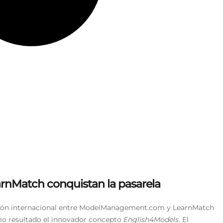
Match conquistan la pasarela
ión internacional entre ModelManagement.com y LearnMatch
o resultado el innovador concepto
English4Models
. El