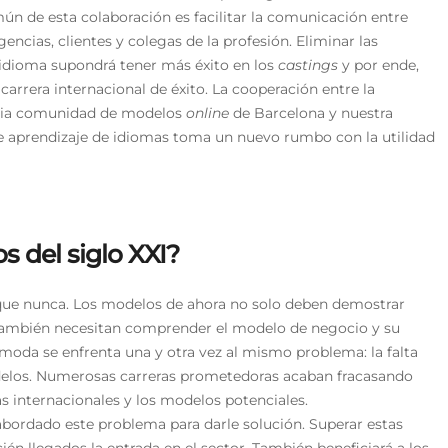
ún de esta colaboración es facilitar la comunicación entre
encias, clientes y colegas de la profesión. Eliminar las
 idioma supondrá tener más éxito en los
castings
y por ende,
 carrera internacional de éxito. La cooperación entre la
ria comunidad de modelos
online
de Barcelona y nuestra
e aprendizaje de idiomas toma un nuevo rumbo con la utilidad
 del siglo XXI?
que nunca. Los modelos de ahora no solo deben demostrar
. También necesitan comprender el modelo de negocio y su
la moda se enfrenta una y otra vez al mismo problema: la falta
elos. Numerosas carreras prometedoras acaban fracasando
s internacionales y los modelos potenciales.
rdado este problema para darle solución. Superar estas
cién llegados la entrada en el sector. También beneficiará a los