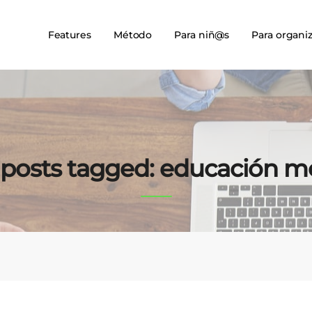
Features
Método
Para niñ@s
Para organi
l posts tagged: educación mó