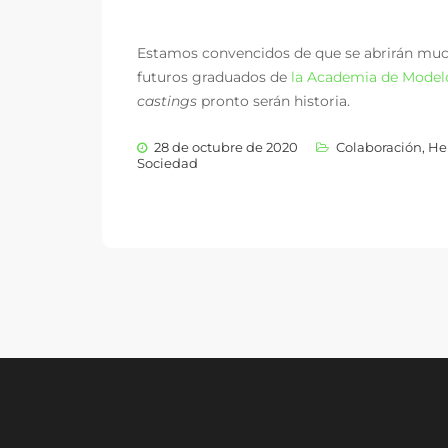
Estamos convencidos de que se abrirán muc
futuros graduados de
la Academia de Model
castings
pronto serán historia.
28 de octubre de 2020
Colaboración
,
He
Sociedad