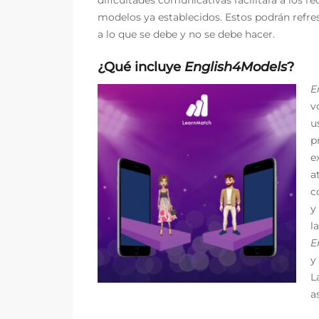
modelos ya establecidos. Estos podrán refre
a lo que se debe y no se debe hacer.
¿Qué incluye
English4Models
?
E
v
u
p
e
a
c
y
l
E
y
L
a