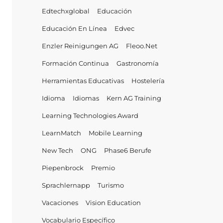
Edtechxglobal
Educación
Educación En Línea
Edvec
Enzler Reinigungen AG
Fleoo.net
Formación Continua
Gastronomía
Herramientas Educativas
Hostelería
Idioma
Idiomas
Kern AG Training
Learning Technologies Award
LearnMatch
Mobile Learning
New Tech
ONG
Phase6 Berufe
Piepenbrock
Premio
Sprachlernapp
Turismo
Vacaciones
Vision Education
Vocabulario Específico