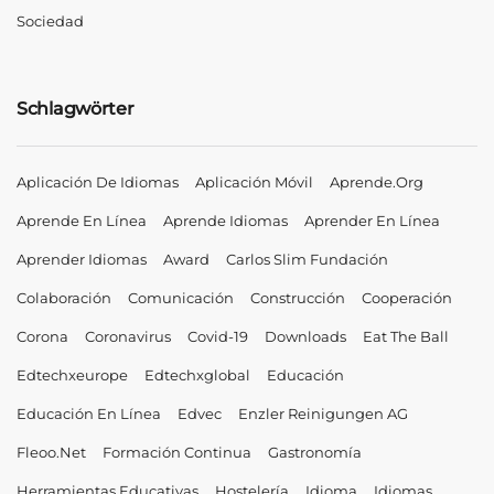
Sociedad
Schlagwörter
Aplicación De Idiomas
Aplicación Móvil
Aprende.org
Aprende En Línea
Aprende Idiomas
Aprender En Línea
Aprender Idiomas
Award
Carlos Slim Fundación
Colaboración
Comunicación
Construcción
Cooperación
Corona
Coronavirus
Covid-19
Downloads
Eat The Ball
Edtechxeurope
Edtechxglobal
Educación
Educación En Línea
Edvec
Enzler Reinigungen AG
Fleoo.net
Formación Continua
Gastronomía
Herramientas Educativas
Hostelería
Idioma
Idiomas