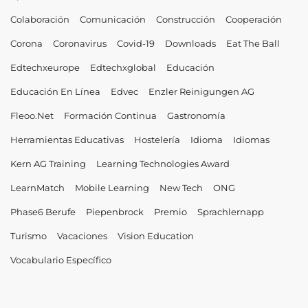
Colaboración
Comunicación
Construcción
Cooperación
Corona
Coronavirus
Covid-19
Downloads
Eat The Ball
Edtechxeurope
Edtechxglobal
Educación
Educación En Línea
Edvec
Enzler Reinigungen AG
Fleoo.net
Formación Continua
Gastronomía
Herramientas Educativas
Hostelería
Idioma
Idiomas
Kern AG Training
Learning Technologies Award
LearnMatch
Mobile Learning
New Tech
ONG
Phase6 Berufe
Piepenbrock
Premio
Sprachlernapp
Turismo
Vacaciones
Vision Education
Vocabulario Específico