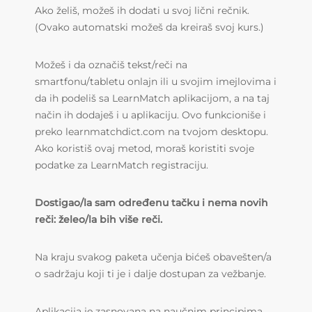
Ako želiš, možeš ih dodati u svoj lični rečnik.
(Ovako automatski možeš da kreiraš svoj kurs.)
Možeš i da označiš tekst/reči na
smartfonu/tabletu onlajn ili u svojim imejlovima i
da ih podeliš sa LearnMatch aplikacijom, a na taj
način ih dodaješ i u aplikaciju. Ovo funkcioniše i
preko learnmatchdict.com na tvojom desktopu.
Ako koristiš ovaj metod, moraš koristiti svoje
podatke za LearnMatch registraciju.
Dostigao/la sam određenu tačku i nema novih
reči: želeo/la bih više reči.
Na kraju svakog paketa učenja bićeš obavešten/a
o sadržaju koji ti je i dalje dostupan za vežbanje.
Aplikacija je zasnovana na naučnim principima