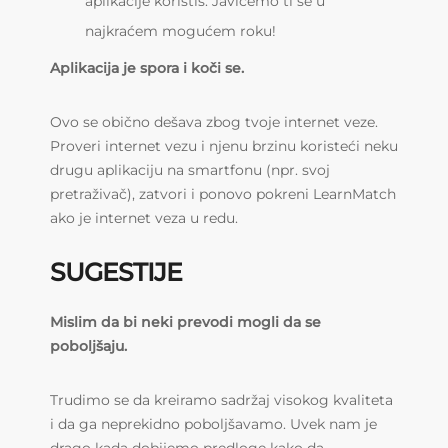
aplikacije koristiš. Javićemo ti se u
najkraćem mogućem roku!
Aplikacija je spora i koči se.
Ovo se obično dešava zbog tvoje internet veze.
Proveri internet vezu i njenu brzinu koristeći neku
drugu aplikaciju na smartfonu (npr. svoj
pretraživač), zatvori i ponovo pokreni LearnMatch
ako je internet veza u redu.
SUGESTIJE
Mislim da bi neki prevodi mogli da se
poboljšaju.
Trudimo se da kreiramo sadržaj visokog kvaliteta
i da ga neprekidno poboljšavamo. Uvek nam je