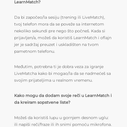
LearnMatch?
Da bi započeo/la sesiju (trening ili LiveMatch),
tvoj telefon mora da se poveže sa internetom
nekoliko sekundi pre nego što počneš. Kada si
prijavljen/a, možeš da koristiš LearnMatch i oflajn
jer je sadržaj preuzet i uskladišten na tvom
pametnom telefonu.
Međutim, potrebna ti je dobra veza za igranje
LiveMatcha kako bi mogao/la da se nadmećeš sa
svojim prijateljima u realnom vremenu.
Kako mogu da dodam svoje reči u LearnMatch i
da kreiram sopstvene liste?
Možeš da koristiš lupu u gornjem desnom uglu:
ili napiši reči/fraze ili ih snimi pomoću mikrofona.