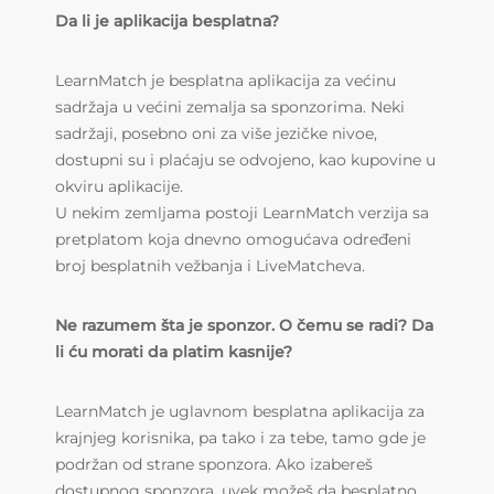
Da li je aplikacija besplatna?
LearnMatch je besplatna aplikacija za većinu
sadržaja u većini zemalja sa sponzorima. Neki
sadržaji, posebno oni za više jezičke nivoe,
dostupni su i plaćaju se odvojeno, kao kupovine u
okviru aplikacije.
U nekim zemljama postoji LearnMatch verzija sa
pretplatom koja dnevno omogućava određeni
broj besplatnih vežbanja i LiveMatcheva
.
Ne razumem šta je sponzor. O čemu se radi? Da
li ću morati da platim kasnije?
LearnMatch je uglavnom besplatna aplikacija za
krajnjeg korisnika, pa tako i za tebe, tamo gde je
podržan od strane sponzora. Ako izabereš
dostupnog sponzora, uvek možeš da besplatno