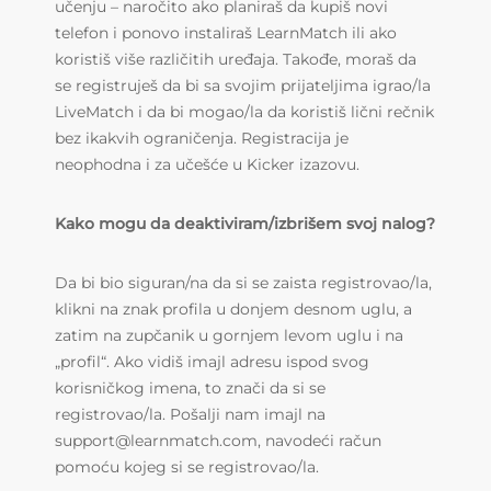
učenju
–
naročito ako planiraš da kupiš novi
telefon i ponovo instaliraš LearnMatch ili ako
koristiš više različitih uređaja. Takođe, moraš da
se registruješ da bi sa svojim prijateljima igrao/la
LiveMatch i da bi mogao/la da koristiš lični rečnik
bez ikakvih ograničenja. Registracija je
neophodna i za učešće u Kicker izazovu.
Kako mogu da deaktiviram/izbrišem svoj nalog?
Da bi bio siguran/na da si se zaista registrovao/la,
klikni na znak profila u donjem desnom uglu, a
zatim na zupčanik u gornjem levom uglu i na
„profil“. Ako vidiš imajl adresu ispod svog
korisničkog imena, to znači da si se
registrovao/la. Pošalji nam imajl na
support@learnmatch.com, navodeći račun
pomoću kojeg si se registrovao/la.