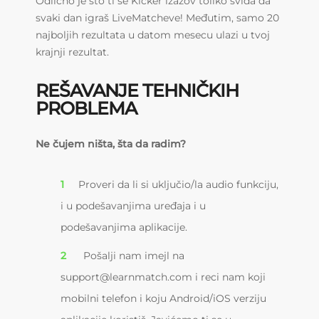
Odlično je što ti se Kicker izazov toliko sviđa da
svaki dan igraš LiveMatcheve! Međutim, samo 20
najboljih rezultata u datom mesecu ulazi u tvoj
krajnji rezultat.
REŠAVANJE TEHNIČKIH
PROBLEMA
Ne čujem ništa, šta da radim?
Proveri da li si uključio/la audio funkciju,
i u podešavanjima uređaja i u
podešavanjima aplikacije.
Pošalji nam imejl na
support@learnmatch.com i reci nam koji
mobilni telefon i koju Android/iOS verziju