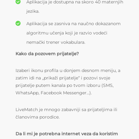
Aplikacija je dostupna na skoro 40 maternjih
jezika.
Aplikacija se zasniva na naučno dokazanom
algoritmu učenja koji je razvio vodeći
nemački trener vokabulara.
Kako da pozovem prijatelje?
Izaberi ikonu profila u donjem desnom meniju, a
zatim idi na „prikaži prijatelje“ i pozovi svoje
prijatelje putem kanala po tvom izboru (SMS,
WhatsApp, Facebook Messenger…).
LiveMatch je mnogo zabavniji sa prijateljima ili
članovima porodice.
Da li mi je potrebna internet veza da koristim