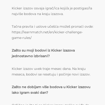
Kicker izazov osvaja igrač/ica koji/a je postigao/la
najviše bodova na kraju izazova.
Tačna pravila i uslove učešća možeš pronaći ovde:
https://learnmatch.net/en/kicker-challenge-
game-rules/
Zašto su moji bodovi iz Kicker izazova
jednostavno izbrisani?
Kicker izazov uvek traje mesec dana. Na kraju
meseca, bodovi se resetuju i počinje novi izazov.
Zašto ne dobijam više bodova u Kicker izazovu
iako igram svaki dan?