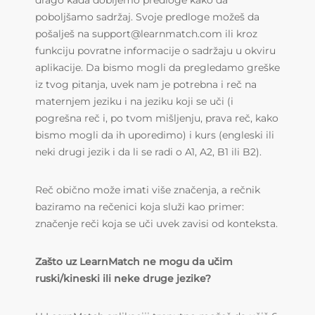
drago kada dobijemo predloge kako da
poboljšamo sadržaj. Svoje predloge možeš da
pošalješ na support@learnmatch.com ili kroz
funkciju povratne informacije o sadržaju u okviru
aplikacije. Da bismo mogli da pregledamo greške
iz tvog pitanja, uvek nam je potrebna i reč na
maternjem jeziku i na jeziku koji se uči (i
pogrešna reč i, po tvom mišljenju, prava reč, kako
bismo mogli da ih uporedimo) i kurs (engleski ili
neki drugi jezik i da li se radi o A1, A2, B1 ili B2).
Reč obično može imati više značenja, a rečnik
baziramo na rečenici koja služi kao primer:
značenje reči koja se uči uvek zavisi od konteksta.
Zašto uz LearnMatch ne mogu da učim
ruski/kineski ili neke druge jezike?