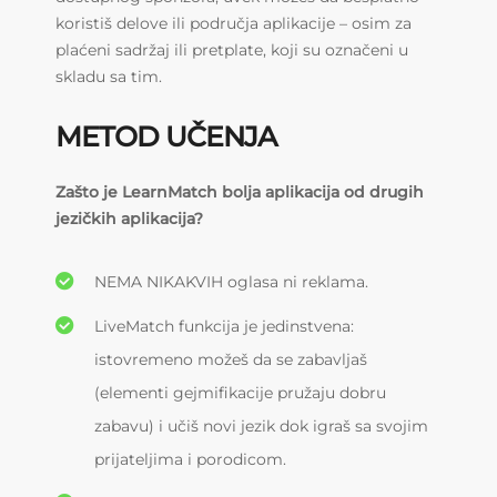
koristiš delove ili područja aplikacije – osim za
plaćeni sadržaj ili pretplate, koji su označeni u
skladu sa tim.
METOD UČENJA
Zašto je LearnMatch bolja aplikacija od drugih
jezičkih aplikacija?
NEMA NIKAKVIH oglasa ni reklama.
LiveMatch funkcija je jedinstvena:
istovremeno možeš da se zabavljaš
(elementi gejmifikacije pružaju dobru
zabavu) i učiš novi jezik dok igraš sa svojim
prijateljima i porodicom.