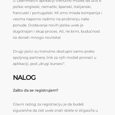
U LearnMatch aplikaciji trenutno možeš da učiš 6
jezika: engleski, nemački, španski, italijanski,
francuski i portugalski. Mi smo mlada kompanija i
veoma naporno radimo na proširenju naše
ponude. Dodavanje novih jezika uvek je
dugotrajan i skup proces. Ali, ne brini, budućnost
će doneti mnogo noviteta!
Drugi jezici su trenutno dostupni samo preko
spoljnog partnera; link za njih možeš pronaći u
aplikaciji, pod „drugi kursevi“.
NALOG
Zašto da se registrujem?
Glavni razlog za registraciju je da budeš
siguran/na da ćeš uvek znati dokle si stigao/la u