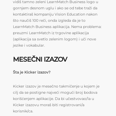
vidiš tamno zeleni LearnMatch Business logo u
gornjem desnom uglu i ako se od tebe traži da
kontaktiraš kompaniju Vision Education nakon
što naučiš 100 reči, onda izgleda da je to
LearnMatch Business aplikacija. Nema problema:
preuzmi LearnMatch iz trgovine aplikacija
(aplikacija sa svetlo zelenim logom) i uči nove
jezike i vokabular.
MESEČNI IZAZOV
Šta je Kicker izazov?
Kicker izazov je mesečno takmičenje u kojem je
cilj da se postigne najveći mogući broj bodova
korišćenjem aplikacije. Da bi učestvovao/la u
Kicker izazovu moraš biti registrovani/a
korisnik/ca.