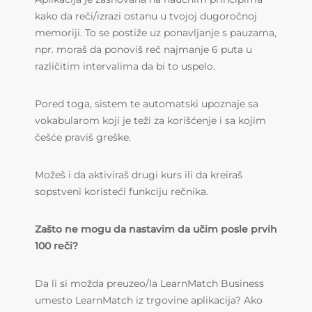
kako da reči/izrazi ostanu u tvojoj dugoročnoj
memoriji. To se postiže uz ponavljanje s pauzama,
npr. moraš da ponoviš reč najmanje 6 puta u
različitim intervalima da bi to uspelo.
Pored toga, sistem te automatski upoznaje sa
vokabularom koji je teži za korišćenje i sa kojim
češće praviš greške.
Možeš i da aktiviraš drugi kurs ili da kreiraš
sopstveni koristeći funkciju rečnika.
Zašto ne mogu da nastavim da učim posle prvih
100 reči?
Da li si možda preuzeo/la LearnMatch Business
umesto LearnMatch iz trgovine aplikacija? Ako