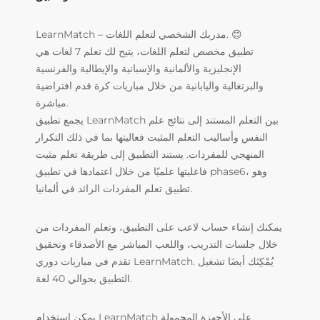
LearnMatch – مدربك الشخصي لتعلم اللغات. 😊
تطبيق مخصص لتعلم اللغات، يتيح لك تعلم 7 لغات هي
الإنجليزية والألمانية والإسبانية والإيطالية والفرنسية
والبرتغالية واليابانية من خلال مباريات كرة قدم افتراضية
مباشرة.
يجمع تطبيق LearnMatch بين التعلم المستند إلى نتائج علم
النفس وأساليب التعلم المثبت فعاليتها بما في ذلك التكرار
المنهجي للمفردات. يستند التطبيق إلى طريقة تعلم مثبت
فاعليتها علميًا من خلال اعتمادها في تطبيق phase6، وهو
تطبيق تعلم المفردات الرائد في ألمانيا.
يمكنك إنشاء حساب لاعب على التطبيق، وتعلم المفردات من
خلال جلسات التدريب، واللعب المباشر مع الأصدقاء وتحقيق
تقدم في مباريات دوري LearnMatch. يُمْكِنَك أيضَا تشغيل
التطبيق بحوالي 40 لغة.
يمكن استخدام LearnMatch على الأجهزة المحمولة