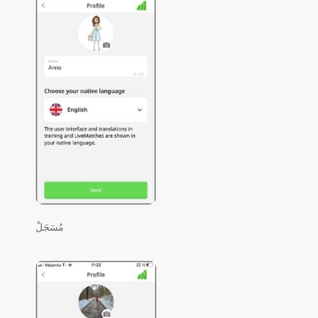
مُسَجَلْ