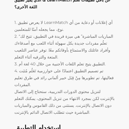
ما الذي يميز تطبيق LearnMatch عن باقي تطبيقات تعلُم
اللغة الأخرى؟
1. لا يعرض تطبيق LearnMatch أي إعلانات أو دعاية من أي
نوع، مما يجعله آمنًا للمتعلمين.
2. “المباريات المباشرة” هي ميزة فريدة في التطبيق، تتيح لك
تعلُم مفردات جديدة بكل سهولة أثناء اللعب مع أصدقاءك
وأفراد عائلتك والاستمتاع بأوقاتكم معًا. توفر عناصر التلعيب
المتعة والترفيه أثناء التعلم.
3. التطبيق يتيح تعلم اللغات الأجنبية من خلال 40 لغة أم.
4. تم تصميم التطبيق اعتمادًا على خوارزمية تَعَلُم مُثبَت
فعاليتها، تم تطويرها مِنْ قِبَل خبير ألماني رائد في طرق تعليم
المفردات.
لتنزيل محتوى الدورات التدريبية، ستحتاج إلى الاتصال
بالإنترنت لكن بمجرد الانتهاء من تنزيل المحتوى، يمكنك التعلم
دون الاتصال بالإنترنت. يستثنى من ذلك القاموس والمباريات
المباشرة حيث تتطلب الاتصال الدائم بالإنترنت.
استخدام التطبيق