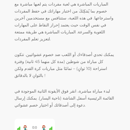
المباريات المباشرة هي لعبة مفردات يتم لعبها مباشرة مع
خصوم بما يُمَكِنَكَ من اختبار مهاراتك في حفظ المفردات
واسترجاعها. في هذه اللعبة، ستتنافس مع مستخدمين آخرين
في نفس الوقت حيث يعتمد إحراز النقاط على المهارات
اللغوية والسرعة. المباريات المباشرة هي طريقة ممتعة
لتعزيز تعلم المفردات.
يمكنك تحدي أصدقاءك أو اللعب ضد خصوم عشوائيين. تتكون
كل مباراة من شوطين (مدة كل منهما 45 ثانية) وفترة
استراحة (10 ثوانٍ) – تمامًا مثل مباريات كرة القدم ولكن
بالثوانِ لا بالدقائق !
لبدء مباراة مباشرة، انقر فوق الأيقونة الثانية الموجودة في
القائمة الرئيسية أسفل الشاشة (ناحية اليسار). يمكنك إرسال
دعوة إلى أصدقائك أو اختيار خصم عشوائي.