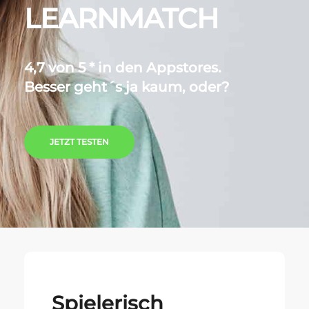
LEARNMATCH
4,7 von 5 * in den Appstores.
Besser geht´s ja kaum, oder?
JETZT TESTEN
Spielerisch