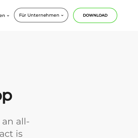
Für Unternehmen
nen
DOWNLOAD
pp
an all-
act is