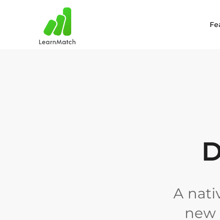
Fe
D
A nati
new l