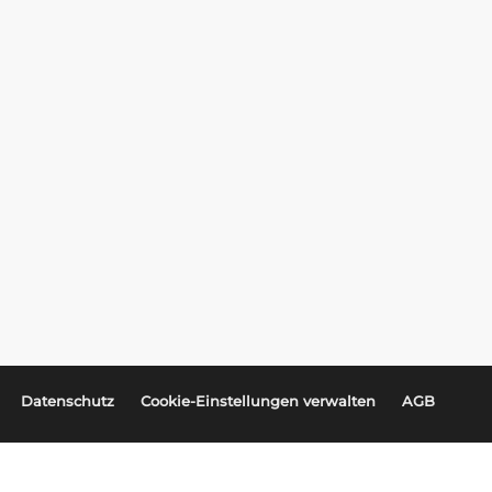
BLOG
Neue Projekte und Partnerschaften: Was
gibt’s Neues bei LearnMatch?
Aus- und Weiterbildungsvideos in der
Deutschlern-App
COMENIUS AWARD 2022
Datenschutz
Cookie-Einstellungen verwalten
AGB