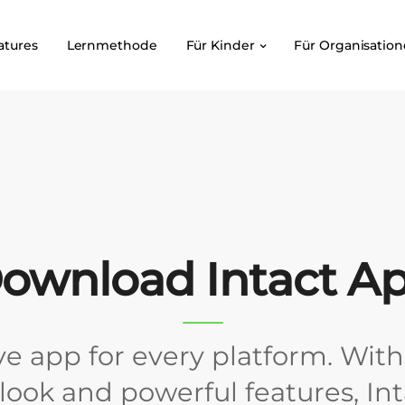
atures
Lernmethode
Für Kinder
Für Organisatio
ownload Intact A
ve app for every platform. With 
ook and powerful features, Int