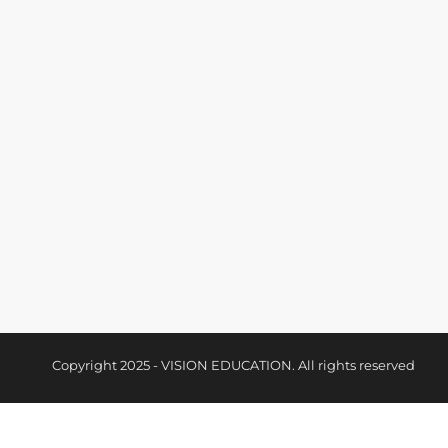
LEARNMATCH
KONTAKT
A highly motivating, sponsor-
VE Vision
financed language learning app.
c/o Impac
Lindengass
Österreich
support@
Copyright 2025 - VISION EDUCATION. All rights reserved