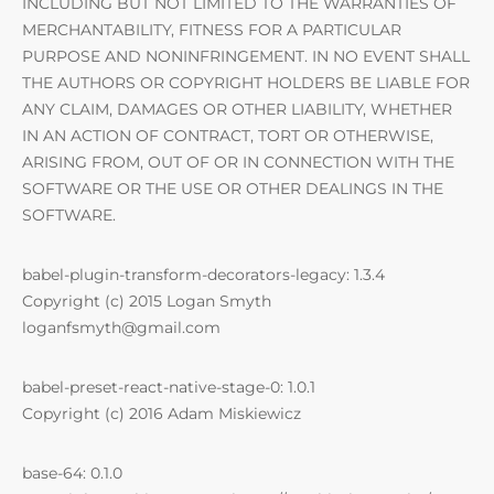
INCLUDING BUT NOT LIMITED TO THE WARRANTIES OF
MERCHANTABILITY, FITNESS FOR A PARTICULAR
PURPOSE AND NONINFRINGEMENT. IN NO EVENT SHALL
THE AUTHORS OR COPYRIGHT HOLDERS BE LIABLE FOR
ANY CLAIM, DAMAGES OR OTHER LIABILITY, WHETHER
IN AN ACTION OF CONTRACT, TORT OR OTHERWISE,
ARISING FROM, OUT OF OR IN CONNECTION WITH THE
SOFTWARE OR THE USE OR OTHER DEALINGS IN THE
SOFTWARE.
babel-plugin-transform-decorators-legacy: 1.3.4
Copyright (c) 2015 Logan Smyth
loganfsmyth@gmail.com
babel-preset-react-native-stage-0: 1.0.1
Copyright (c) 2016 Adam Miskiewicz
base-64: 0.1.0