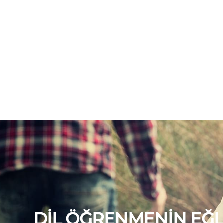
DİL ÖĞRENMENİN EĞL