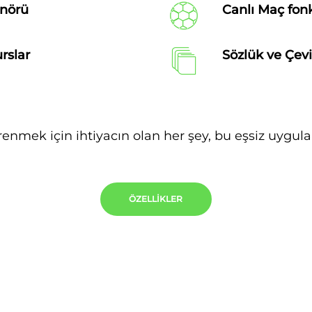
enörü
Canlı Maç fon
urslar
Sözlük ve Çev
renmek için ihtiyacın olan her şey, bu eşsiz uygu
ÖZELLIKLER