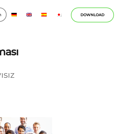
n
DOWNLOAD
ması
ısız