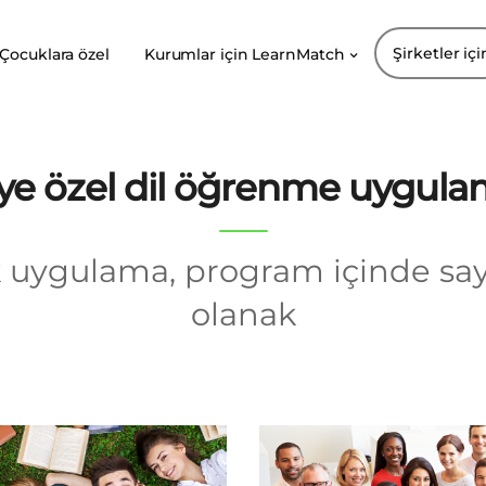
Şirketler içi
Çocuklara özel
Kurumlar için LearnMatch
iye özel dil öğrenme uygula
 uygulama, program içinde say
olanak