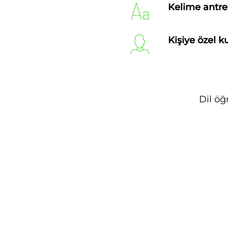
Kelime antr
Kişiye özel k
Dil öğ