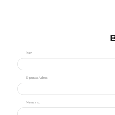
B
İsim
E-posta Adresi
Mesajınız