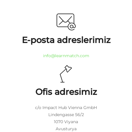
E-posta adreslerimiz
info@learnmatch.com
Ofis adresimiz
c/o Impact Hub Vienna GmbH
Lindengasse 56/2
1070 Viyana
Avusturya