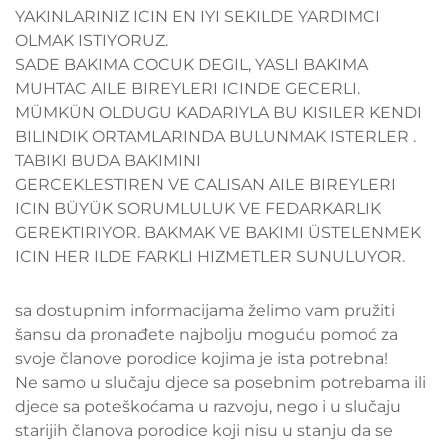
YAKINLARINIZ ICIN EN IYI SEKILDE YARDIMCI
OLMAK ISTIYORUZ.
SADE BAKIMA COCUK DEGIL, YASLI BAKIMA
MUHTAC AILE BIREYLERI ICINDE GECERLI.
MÜMKÜN OLDUGU KADARIYLA BU KISILER KENDI
BILINDIK ORTAMLARINDA BULUNMAK ISTERLER .
TABIKI BUDA BAKIMINI
GERCEKLESTIREN VE CALISAN AILE BIREYLERI
ICIN BÜYÜK SORUMLULUK VE FEDARKARLIK
GEREKTIRIYOR. BAKMAK VE BAKIMI ÜSTELENMEK
ICIN HER ILDE FARKLI HIZMETLER SUNULUYOR.
sa dostupnim informacijama želimo vam pružiti
šansu da pronađete najbolju moguću pomoć za
svoje članove porodice kojima je ista potrebna!
Ne samo u slučaju djece sa posebnim potrebama ili
djece sa poteškoćama u razvoju, nego i u slučaju
starijih članova porodice koji nisu u stanju da se